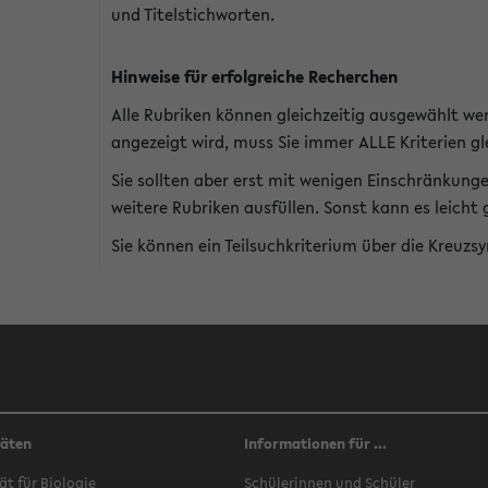
und Titelstichworten.
Hinweise für erfolgreiche Recherchen
Alle Rubriken können gleichzeitig ausgewählt we
angezeigt wird, muss Sie immer ALLE Kriterien gle
Sie sollten aber erst mit wenigen Einschränkung
weitere Rubriken ausfüllen. Sonst kann es leich
Sie können ein Teilsuchkriterium über die Kreuzs
täten
Informationen für ...
ät für Biologie
Schülerinnen und Schüler