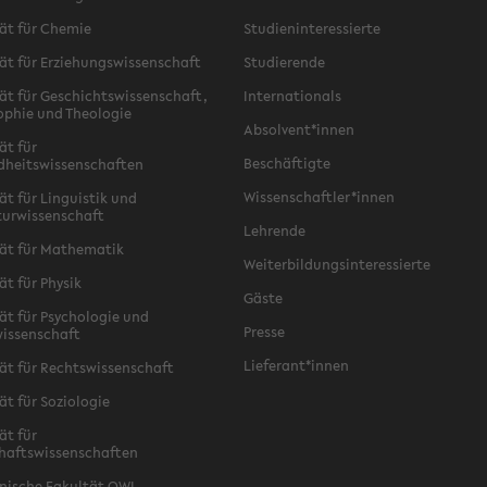
ät für Chemie
Studieninteressierte
ät für Erziehungswissenschaft
Studierende
ät für Geschichtswissenschaft,
Internationals
ophie und Theologie
Absolvent*innen
ät für
Beschäftigte
dheitswissenschaften
Wissenschaftler*innen
ät für Linguistik und
turwissenschaft
Lehrende
ät für Mathematik
Weiterbildungsinteressierte
ät für Physik
Gäste
ät für Psychologie und
Presse
issenschaft
Lieferant*innen
ät für Rechtswissenschaft
ät für Soziologie
ät für
haftswissenschaften
nische Fakultät OWL