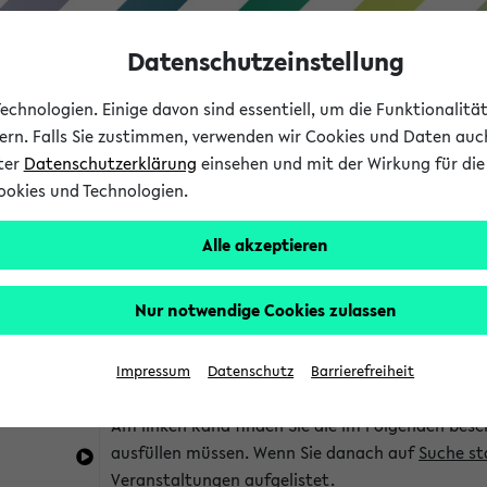
Datenschutzeinstellung
chnologien. Einige davon sind essentiell, um die Funktionalit
sern. Falls Sie zustimmen, verwenden wir Cookies und Daten auc
nter
Datenschutzerklärung
einsehen und mit der Wirkung für die 
ookies und Technologien.
Studium
Lehre
International
Alle akzeptieren
im eKVV
Hinweise zur Kombisuche
Nur notwendige Cookies zulassen
Sie können das eKVV nach diversen Kriterien dur
Impressum
Datenschutz
Barrierefreiheit
die für Sie interessant sind.
Am linken Rand finden Sie die im Folgenden besc
ausfüllen müssen. Wenn Sie danach auf
Suche st
Veranstaltungen aufgelistet.