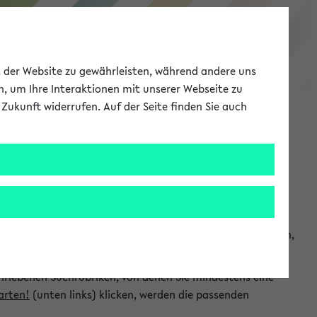
eKVV
ät der Website zu gewährleisten, während andere uns
h, um Ihre Interaktionen mit unserer Webseite zu
Zukunft widerrufen. Auf der Seite finden Sie auch
Meine Uni
EN
ANMELDEN
chsuchen und so gezielt die Veranstaltungen heraussuchen,
hriebenen Suchrubriken, von denen Sie mindestens eine
arten!
(unten links) klicken, werden die passenden