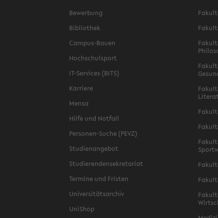
Bewerbung
Fakult
Bibliothek
Fakult
Campus-Bauen
Fakult
Philos
Hochschulsport
Fakult
IT-Services (BITS)
Gesun
Karriere
Fakult
Litera
Mensa
Fakult
Hilfe und Notfall
Fakult
Personen-Suche (PEVZ)
Fakult
Studienangebot
Sportw
Studierendensekretariat
Fakult
Termine und Fristen
Fakult
Universitätsarchiv
Fakult
Wirtsc
UniShop
Medizi