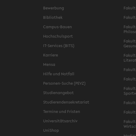
Bewerbung
Fakult
Bibliothek
Fakult
Campus-Bauen
Fakult
Philos
Hochschulsport
Fakult
IT-Services (BITS)
Gesun
Karriere
Fakult
Litera
Mensa
Fakult
Hilfe und Notfall
Fakult
Personen-Suche (PEVZ)
Fakult
Studienangebot
Sportw
Studierendensekretariat
Fakult
Termine und Fristen
Fakult
Universitätsarchiv
Fakult
Wirtsc
UniShop
Medizi