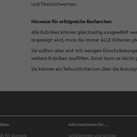
und Titelstichworten.
Hinweise für erfolgreiche Recherchen
Alle Rubriken können gleichzeitig ausgewählt we
angezeigt wird, muss Sie immer ALLE Kriterien gle
Sie sollten aber erst mit wenigen Einschränkung
weitere Rubriken ausfüllen. Sonst kann es leich
Sie können ein Teilsuchkriterium über die Kreuzs
täten
Informationen für ...
ät für Biologie
Schülerinnen und Schüler