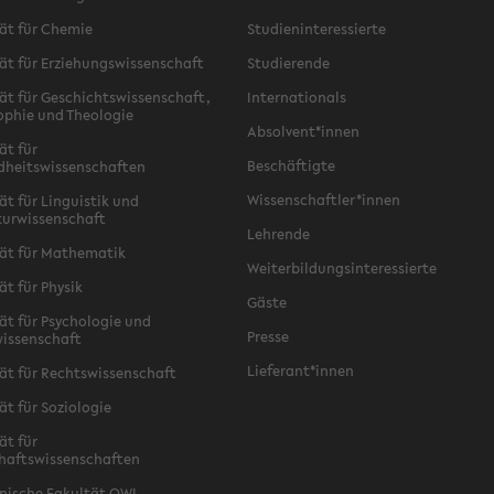
ät für Chemie
Studieninteressierte
ät für Erziehungswissenschaft
Studierende
ät für Geschichtswissenschaft,
Internationals
ophie und Theologie
Absolvent*innen
ät für
Beschäftigte
dheitswissenschaften
Wissenschaftler*innen
ät für Linguistik und
turwissenschaft
Lehrende
ät für Mathematik
Weiterbildungsinteressierte
ät für Physik
Gäste
ät für Psychologie und
Presse
issenschaft
Lieferant*innen
ät für Rechtswissenschaft
ät für Soziologie
ät für
haftswissenschaften
nische Fakultät OWL