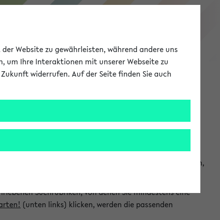
eKVV
ät der Website zu gewährleisten, während andere uns
h, um Ihre Interaktionen mit unserer Webseite zu
Zukunft widerrufen. Auf der Seite finden Sie auch
Meine Uni
EN
ANMELDEN
chsuchen und so gezielt die Veranstaltungen heraussuchen,
hriebenen Suchrubriken, von denen Sie mindestens eine
arten!
(unten links) klicken, werden die passenden