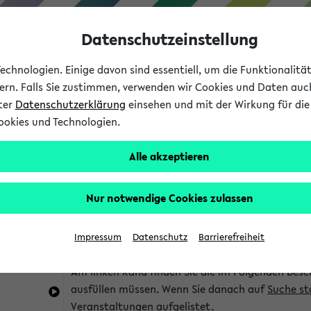
Datenschutzeinstellung
chnologien. Einige davon sind essentiell, um die Funktionalit
sern. Falls Sie zustimmen, verwenden wir Cookies und Daten auc
nter
Datenschutzerklärung
einsehen und mit der Wirkung für die 
ookies und Technologien.
Studium
Lehre
International
Alle akzeptieren
im eKVV
Hinweise zur Kombisuche
Nur notwendige Cookies zulassen
Sie können das eKVV nach diversen Kriterien dur
Impressum
Datenschutz
Barrierefreiheit
die für Sie interessant sind.
Am linken Rand finden Sie die im Folgenden besc
ausfüllen müssen. Wenn Sie danach auf
Suche st
Veranstaltungen aufgelistet.