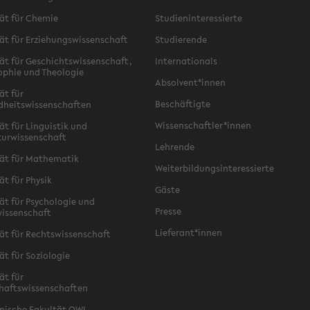
ät für Chemie
Studieninteressierte
ät für Erziehungswissenschaft
Studierende
ät für Geschichtswissenschaft,
Internationals
ophie und Theologie
Absolvent*innen
ät für
Beschäftigte
dheitswissenschaften
Wissenschaftler*innen
ät für Linguistik und
turwissenschaft
Lehrende
ät für Mathematik
Weiterbildungsinteressierte
ät für Physik
Gäste
ät für Psychologie und
Presse
issenschaft
Lieferant*innen
ät für Rechtswissenschaft
ät für Soziologie
ät für
haftswissenschaften
nische Fakultät OWL