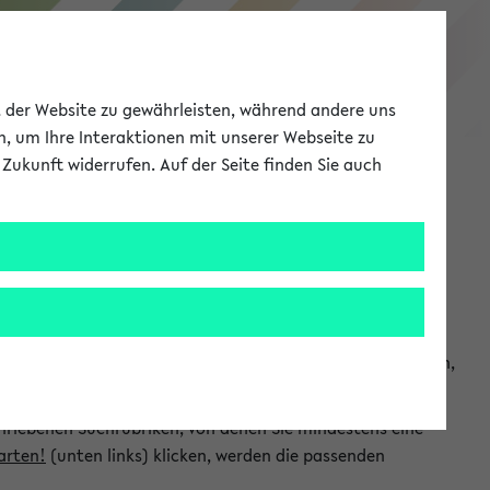
eKVV
ät der Website zu gewährleisten, während andere uns
h, um Ihre Interaktionen mit unserer Webseite zu
Zukunft widerrufen. Auf der Seite finden Sie auch
Meine Uni
EN
ANMELDEN
chsuchen und so gezielt die Veranstaltungen heraussuchen,
hriebenen Suchrubriken, von denen Sie mindestens eine
arten!
(unten links) klicken, werden die passenden