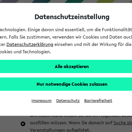
Datenschutzeinstellung
chnologien. Einige davon sind essentiell, um die Funktionalit
sern. Falls Sie zustimmen, verwenden wir Cookies und Daten auc
nter
Datenschutzerklärung
einsehen und mit der Wirkung für die 
ookies und Technologien.
Studium
Lehre
International
Alle akzeptieren
im eKVV
Hinweise zur Kombisuche
Nur notwendige Cookies zulassen
Sie können das eKVV nach diversen Kriterien dur
Impressum
Datenschutz
Barrierefreiheit
die für Sie interessant sind.
Am linken Rand finden Sie die im Folgenden besc
ausfüllen müssen. Wenn Sie danach auf
Suche st
Veranstaltungen aufgelistet.