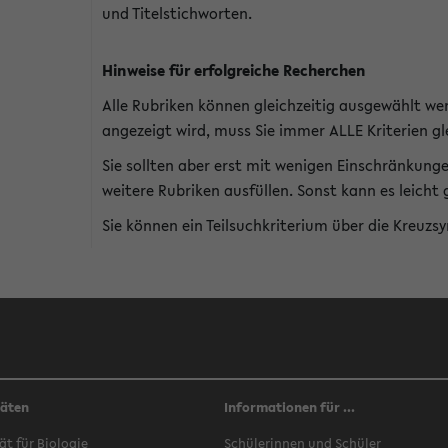
und Titelstichworten.
Hinweise für erfolgreiche Recherchen
Alle Rubriken können gleichzeitig ausgewählt we
angezeigt wird, muss Sie immer ALLE Kriterien gle
Sie sollten aber erst mit wenigen Einschränkung
weitere Rubriken ausfüllen. Sonst kann es leich
Sie können ein Teilsuchkriterium über die Kreuzs
täten
Informationen für ...
ät für Biologie
Schülerinnen und Schüler