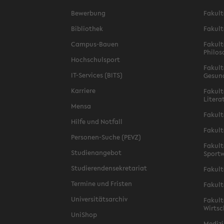
Bewerbung
Fakult
Bibliothek
Fakult
Campus-Bauen
Fakult
Philos
Hochschulsport
Fakult
IT-Services (BITS)
Gesun
Karriere
Fakult
Litera
Mensa
Fakult
Hilfe und Notfall
Fakult
Personen-Suche (PEVZ)
Fakult
Studienangebot
Sportw
Studierendensekretariat
Fakult
Termine und Fristen
Fakult
Universitätsarchiv
Fakult
Wirtsc
UniShop
Medizi