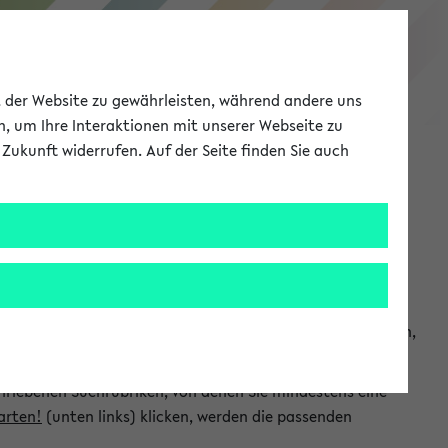
eKVV
ät der Website zu gewährleisten, während andere uns
h, um Ihre Interaktionen mit unserer Webseite zu
Zukunft widerrufen. Auf der Seite finden Sie auch
Meine Uni
EN
ANMELDEN
chsuchen und so gezielt die Veranstaltungen heraussuchen,
hriebenen Suchrubriken, von denen Sie mindestens eine
arten!
(unten links) klicken, werden die passenden