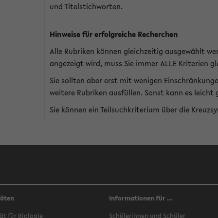
und Titelstichworten.
Hinweise für erfolgreiche Recherchen
Alle Rubriken können gleichzeitig ausgewählt we
angezeigt wird, muss Sie immer ALLE Kriterien gle
Sie sollten aber erst mit wenigen Einschränkung
weitere Rubriken ausfüllen. Sonst kann es leich
Sie können ein Teilsuchkriterium über die Kreuzs
täten
Informationen für ...
ät für Biologie
Schülerinnen und Schüler