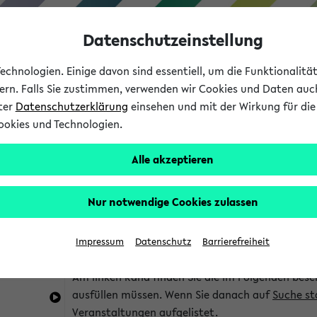
Datenschutzeinstellung
chnologien. Einige davon sind essentiell, um die Funktionalit
sern. Falls Sie zustimmen, verwenden wir Cookies und Daten auc
nter
Datenschutzerklärung
einsehen und mit der Wirkung für die 
ookies und Technologien.
Studium
Lehre
International
Alle akzeptieren
im eKVV
Hinweise zur Kombisuche
Nur notwendige Cookies zulassen
Sie können das eKVV nach diversen Kriterien dur
Impressum
Datenschutz
Barrierefreiheit
die für Sie interessant sind.
Am linken Rand finden Sie die im Folgenden besc
ausfüllen müssen. Wenn Sie danach auf
Suche st
Veranstaltungen aufgelistet.