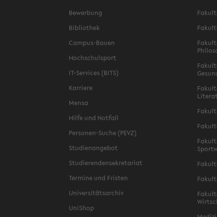
Bewerbung
Fakult
Bibliothek
Fakult
Campus-Bauen
Fakult
Philos
Hochschulsport
Fakult
IT-Services (BITS)
Gesun
Karriere
Fakult
Litera
Mensa
Fakult
Hilfe und Notfall
Fakult
Personen-Suche (PEVZ)
Fakult
Studienangebot
Sportw
Studierendensekretariat
Fakult
Termine und Fristen
Fakult
Universitätsarchiv
Fakult
Wirtsc
UniShop
Medizi