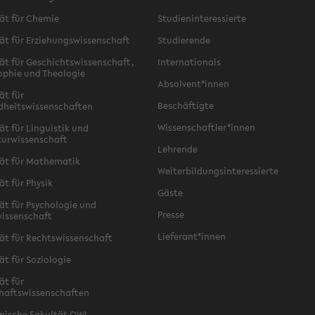
ät für Chemie
Studieninteressierte
ät für Erziehungswissenschaft
Studierende
ät für Geschichtswissenschaft,
Internationals
ophie und Theologie
Absolvent*innen
ät für
Beschäftigte
dheitswissenschaften
Wissenschaftler*innen
ät für Linguistik und
turwissenschaft
Lehrende
ät für Mathematik
Weiterbildungsinteressierte
ät für Physik
Gäste
ät für Psychologie und
Presse
issenschaft
Lieferant*innen
ät für Rechtswissenschaft
ät für Soziologie
ät für
haftswissenschaften
nische Fakultät OWL