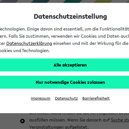
Datenschutzeinstellung
chnologien. Einige davon sind essentiell, um die Funktionalit
sern. Falls Sie zustimmen, verwenden wir Cookies und Daten auc
nter
Datenschutzerklärung
einsehen und mit der Wirkung für die 
ookies und Technologien.
Studium
Lehre
International
Alle akzeptieren
im eKVV
Hinweise zur Kombisuche
Nur notwendige Cookies zulassen
Sie können das eKVV nach diversen Kriterien dur
Impressum
Datenschutz
Barrierefreiheit
die für Sie interessant sind.
Am linken Rand finden Sie die im Folgenden besc
ausfüllen müssen. Wenn Sie danach auf
Suche st
Veranstaltungen aufgelistet.