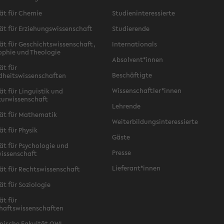
ät für Chemie
Studieninteressierte
ät für Erziehungswissenschaft
Studierende
ät für Geschichtswissenschaft,
Internationals
ophie und Theologie
Absolvent*innen
ät für
Beschäftigte
dheitswissenschaften
Wissenschaftler*innen
ät für Linguistik und
turwissenschaft
Lehrende
ät für Mathematik
Weiterbildungsinteressierte
ät für Physik
Gäste
ät für Psychologie und
Presse
issenschaft
Lieferant*innen
ät für Rechtswissenschaft
ät für Soziologie
ät für
haftswissenschaften
nische Fakultät OWL