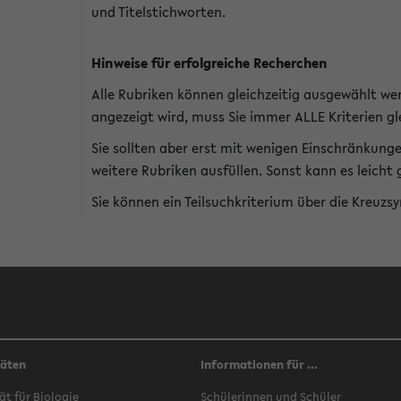
und Titelstichworten.
Hinweise für erfolgreiche Recherchen
Alle Rubriken können gleichzeitig ausgewählt we
angezeigt wird, muss Sie immer ALLE Kriterien gle
Sie sollten aber erst mit wenigen Einschränkung
weitere Rubriken ausfüllen. Sonst kann es leich
Sie können ein Teilsuchkriterium über die Kreuzs
täten
Informationen für ...
ät für Biologie
Schülerinnen und Schüler