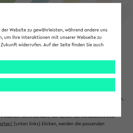
eKVV
ät der Website zu gewährleisten, während andere uns
h, um Ihre Interaktionen mit unserer Webseite zu
Zukunft widerrufen. Auf der Seite finden Sie auch
Meine Uni
EN
ANMELDEN
chsuchen und so gezielt die Veranstaltungen heraussuchen,
hriebenen Suchrubriken, von denen Sie mindestens eine
arten!
(unten links) klicken, werden die passenden