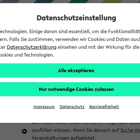
Datenschutzeinstellung
chnologien. Einige davon sind essentiell, um die Funktionalit
sern. Falls Sie zustimmen, verwenden wir Cookies und Daten auc
nter
Datenschutzerklärung
einsehen und mit der Wirkung für die 
ookies und Technologien.
Studium
Lehre
International
Alle akzeptieren
im eKVV
Hinweise zur Kombisuche
Nur notwendige Cookies zulassen
Sie können das eKVV nach diversen Kriterien dur
Impressum
Datenschutz
Barrierefreiheit
die für Sie interessant sind.
Am linken Rand finden Sie die im Folgenden besc
ausfüllen müssen. Wenn Sie danach auf
Suche st
Veranstaltungen aufgelistet.