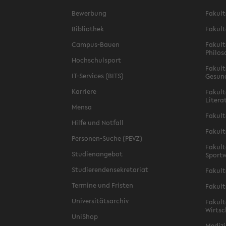
Bewerbung
Fakult
Bibliothek
Fakult
Campus-Bauen
Fakult
Philos
Hochschulsport
Fakult
IT-Services (BITS)
Gesun
Karriere
Fakult
Litera
Mensa
Fakult
Hilfe und Notfall
Fakult
Personen-Suche (PEVZ)
Fakult
Studienangebot
Sportw
Studierendensekretariat
Fakult
Termine und Fristen
Fakult
Universitätsarchiv
Fakult
Wirtsc
UniShop
Medizi