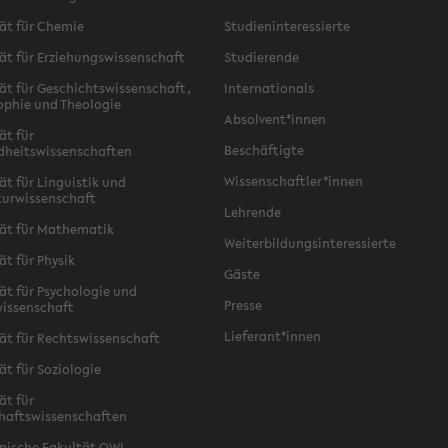
ät für Chemie
Studieninteressierte
ät für Erziehungswissenschaft
Studierende
ät für Geschichtswissenschaft,
Internationals
ophie und Theologie
Absolvent*innen
ät für
Beschäftigte
dheitswissenschaften
Wissenschaftler*innen
ät für Linguistik und
turwissenschaft
Lehrende
ät für Mathematik
Weiterbildungsinteressierte
ät für Physik
Gäste
ät für Psychologie und
Presse
issenschaft
Lieferant*innen
ät für Rechtswissenschaft
ät für Soziologie
ät für
haftswissenschaften
nische Fakultät OWL