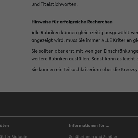
und Titelstichworten.
Hinweise für erfolgreiche Recherchen
Alle Rubriken können gleichzeitig ausgewählt we
angezeigt wird, muss Sie immer ALLE Kriterien gle
Sie sollten aber erst mit wenigen Einschränkung
weitere Rubriken ausfüllen. Sonst kann es leich
Sie können ein Teilsuchkriterium über die Kreuzs
täten
Informationen für ...
ät für Biologie
Schülerinnen und Schüler