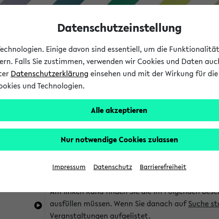
Datenschutzeinstellung
chnologien. Einige davon sind essentiell, um die Funktionalit
sern. Falls Sie zustimmen, verwenden wir Cookies und Daten auc
nter
Datenschutzerklärung
einsehen und mit der Wirkung für die 
ookies und Technologien.
Studium
Lehre
International
Alle akzeptieren
im eKVV
Hinweise zur Kombisuche
Nur notwendige Cookies zulassen
Sie können das eKVV nach diversen Kriterien dur
Impressum
Datenschutz
Barrierefreiheit
die für Sie interessant sind.
Am linken Rand finden Sie die im Folgenden besc
ausfüllen müssen. Wenn Sie danach auf
Suche st
Veranstaltungen aufgelistet.