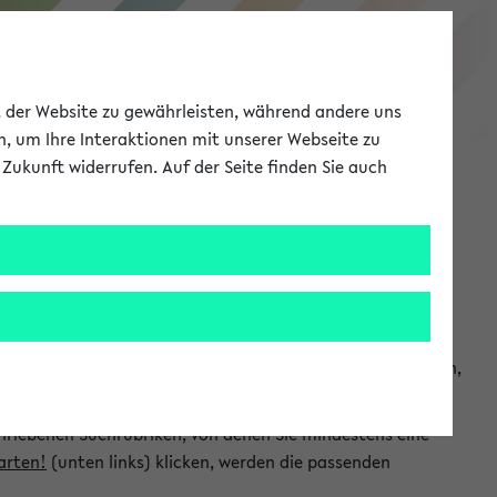
eKVV
ät der Website zu gewährleisten, während andere uns
h, um Ihre Interaktionen mit unserer Webseite zu
Zukunft widerrufen. Auf der Seite finden Sie auch
Meine Uni
EN
ANMELDEN
chsuchen und so gezielt die Veranstaltungen heraussuchen,
hriebenen Suchrubriken, von denen Sie mindestens eine
arten!
(unten links) klicken, werden die passenden