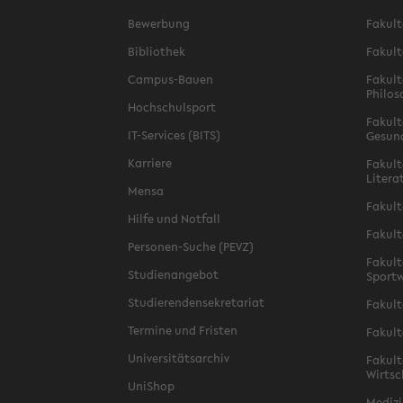
Bewerbung
Fakult
Bibliothek
Fakult
Campus-Bauen
Fakult
Philos
Hochschulsport
Fakult
IT-Services (BITS)
Gesun
Karriere
Fakult
Litera
Mensa
Fakult
Hilfe und Notfall
Fakult
Personen-Suche (PEVZ)
Fakult
Studienangebot
Sportw
Studierendensekretariat
Fakult
Termine und Fristen
Fakult
Universitätsarchiv
Fakult
Wirtsc
UniShop
Medizi