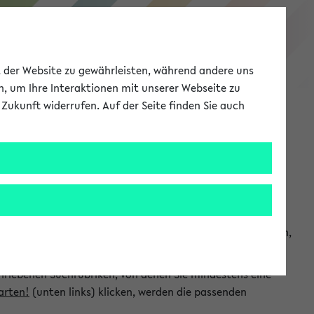
eKVV
ät der Website zu gewährleisten, während andere uns
h, um Ihre Interaktionen mit unserer Webseite zu
Zukunft widerrufen. Auf der Seite finden Sie auch
Meine Uni
EN
ANMELDEN
chsuchen und so gezielt die Veranstaltungen heraussuchen,
hriebenen Suchrubriken, von denen Sie mindestens eine
arten!
(unten links) klicken, werden die passenden