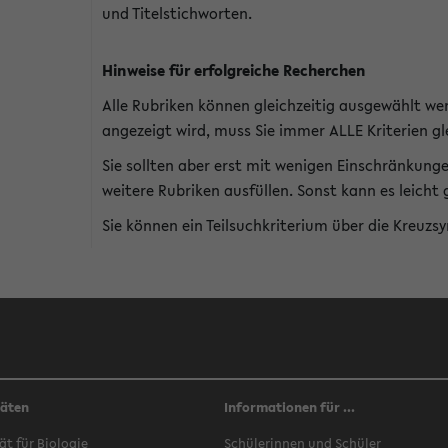
und Titelstichworten.
Hinweise für erfolgreiche Recherchen
Alle Rubriken können gleichzeitig ausgewählt we
angezeigt wird, muss Sie immer ALLE Kriterien gle
Sie sollten aber erst mit wenigen Einschränkung
weitere Rubriken ausfüllen. Sonst kann es leich
Sie können ein Teilsuchkriterium über die Kreuzs
täten
Informationen für ...
ät für Biologie
Schülerinnen und Schüler