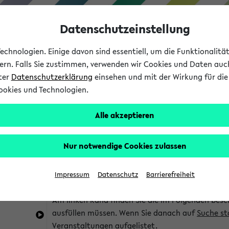
Datenschutzeinstellung
chnologien. Einige davon sind essentiell, um die Funktionalit
sern. Falls Sie zustimmen, verwenden wir Cookies und Daten auc
nter
Datenschutzerklärung
einsehen und mit der Wirkung für die 
ookies und Technologien.
Studium
Lehre
International
Alle akzeptieren
im eKVV
Hinweise zur Kombisuche
Nur notwendige Cookies zulassen
Sie können das eKVV nach diversen Kriterien dur
Impressum
Datenschutz
Barrierefreiheit
die für Sie interessant sind.
Am linken Rand finden Sie die im Folgenden besc
ausfüllen müssen. Wenn Sie danach auf
Suche st
Veranstaltungen aufgelistet.