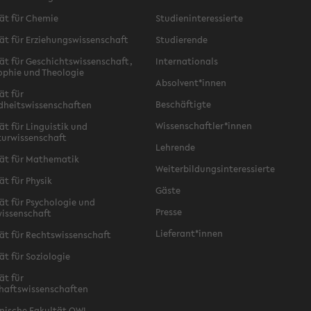
ät für Chemie
Studieninteressierte
ät für Erziehungswissenschaft
Studierende
ät für Geschichtswissenschaft,
Internationals
ophie und Theologie
Absolvent*innen
ät für
Beschäftigte
dheitswissenschaften
Wissenschaftler*innen
ät für Linguistik und
turwissenschaft
Lehrende
ät für Mathematik
Weiterbildungsinteressierte
ät für Physik
Gäste
ät für Psychologie und
Presse
issenschaft
Lieferant*innen
ät für Rechtswissenschaft
ät für Soziologie
ät für
haftswissenschaften
nische Fakultät OWL