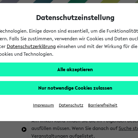
Datenschutzeinstellung
chnologien. Einige davon sind essentiell, um die Funktionalit
sern. Falls Sie zustimmen, verwenden wir Cookies und Daten auc
nter
Datenschutzerklärung
einsehen und mit der Wirkung für die 
ookies und Technologien.
Studium
Lehre
International
Alle akzeptieren
im eKVV
Hinweise zur Kombisuche
Nur notwendige Cookies zulassen
Sie können das eKVV nach diversen Kriterien dur
Impressum
Datenschutz
Barrierefreiheit
die für Sie interessant sind.
Am linken Rand finden Sie die im Folgenden besc
ausfüllen müssen. Wenn Sie danach auf
Suche st
Veranstaltungen aufgelistet.