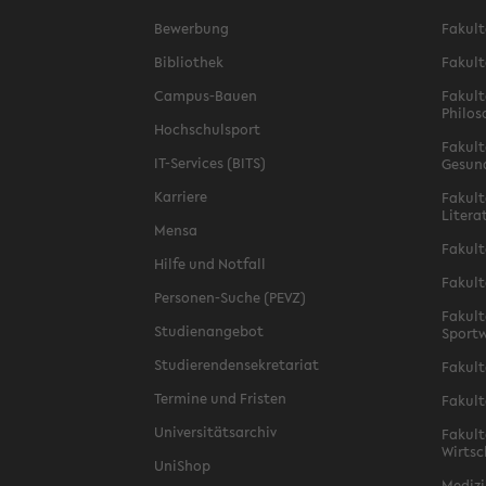
Bewerbung
Fakult
Bibliothek
Fakult
Campus-Bauen
Fakult
Philos
Hochschulsport
Fakult
IT-Services (BITS)
Gesun
Karriere
Fakult
Litera
Mensa
Fakult
Hilfe und Notfall
Fakult
Personen-Suche (PEVZ)
Fakult
Studienangebot
Sportw
Studierendensekretariat
Fakult
Termine und Fristen
Fakult
Universitätsarchiv
Fakult
Wirtsc
UniShop
Medizi