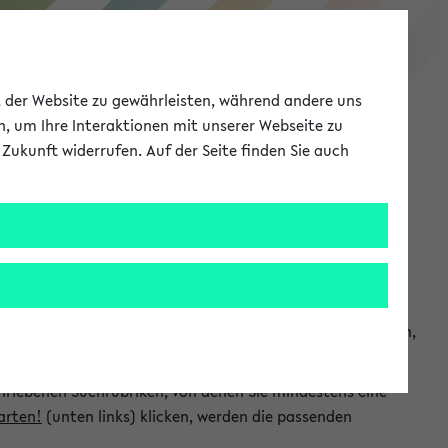
eKVV
ät der Website zu gewährleisten, während andere uns
h, um Ihre Interaktionen mit unserer Webseite zu
Zukunft widerrufen. Auf der Seite finden Sie auch
Meine Uni
EN
ANMELDEN
chsuchen und so gezielt die Veranstaltungen heraussuchen,
hriebenen Suchrubriken, von denen Sie mindestens eine
arten!
(unten links) klicken, werden die passenden