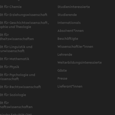
ät für Chemie
Studieninteressierte
ät für Erziehungswissenschaft
Studierende
ät für Geschichtswissenschaft,
Internationals
ophie und Theologie
Absolvent*innen
ät für
Beschäftigte
dheitswissenschaften
Wissenschaftler*innen
ät für Linguistik und
turwissenschaft
Lehrende
ät für Mathematik
Weiterbildungsinteressierte
ät für Physik
Gäste
ät für Psychologie und
Presse
issenschaft
Lieferant*innen
ät für Rechtswissenschaft
ät für Soziologie
ät für
haftswissenschaften
nische Fakultät OWL