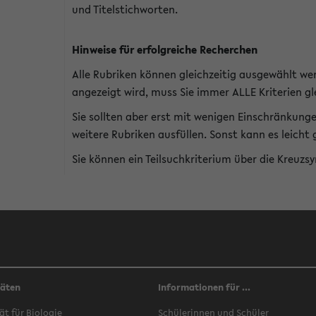
und Titelstichworten.
Hinweise für erfolgreiche Recherchen
Alle Rubriken können gleichzeitig ausgewählt we
angezeigt wird, muss Sie immer ALLE Kriterien gle
Sie sollten aber erst mit wenigen Einschränkung
weitere Rubriken ausfüllen. Sonst kann es leich
Sie können ein Teilsuchkriterium über die Kreuzs
täten
Informationen für ...
ät für Biologie
Schülerinnen und Schüler