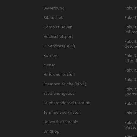
Bewerbung
Fakult
Bibliothek
Fakult
Campus-Bauen
Fakult
Philos
Hochschulsport
Fakult
IT-Services (BITS)
Gesun
Karriere
Fakult
Litera
Mensa
Fakult
Hilfe und Notfall
Fakult
Personen-Suche (PEVZ)
Fakult
Studienangebot
Sportw
Studierendensekretariat
Fakult
Termine und Fristen
Fakult
Universitätsarchiv
Fakult
Wirtsc
UniShop
Medizi