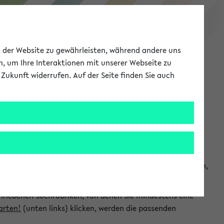
eKVV
ät der Website zu gewährleisten, während andere uns
h, um Ihre Interaktionen mit unserer Webseite zu
Zukunft widerrufen. Auf der Seite finden Sie auch
Meine Uni
EN
ANMELDEN
chsuchen und so gezielt die Veranstaltungen heraussuchen,
hriebenen Suchrubriken, von denen Sie mindestens eine
arten!
(unten links) klicken, werden die passenden