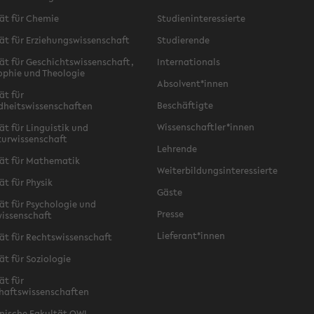
ät für Chemie
Studieninteressierte
ät für Erziehungswissenschaft
Studierende
ät für Geschichtswissenschaft,
Internationals
ophie und Theologie
Absolvent*innen
ät für
Beschäftigte
dheitswissenschaften
Wissenschaftler*innen
ät für Linguistik und
turwissenschaft
Lehrende
ät für Mathematik
Weiterbildungsinteressierte
ät für Physik
Gäste
ät für Psychologie und
Presse
issenschaft
Lieferant*innen
ät für Rechtswissenschaft
ät für Soziologie
ät für
haftswissenschaften
nische Fakultät OWL