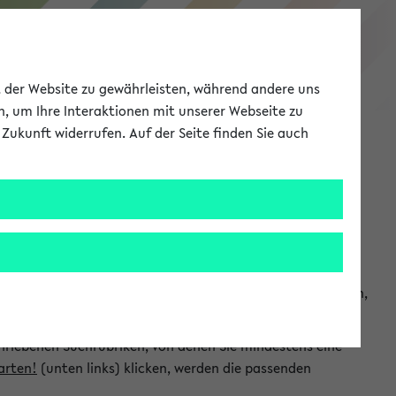
eKVV
ät der Website zu gewährleisten, während andere uns
h, um Ihre Interaktionen mit unserer Webseite zu
Zukunft widerrufen. Auf der Seite finden Sie auch
Meine Uni
EN
ANMELDEN
chsuchen und so gezielt die Veranstaltungen heraussuchen,
hriebenen Suchrubriken, von denen Sie mindestens eine
arten!
(unten links) klicken, werden die passenden