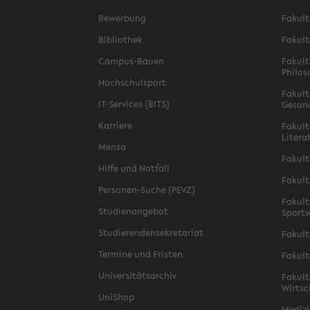
Bewerbung
Fakult
Bibliothek
Fakult
Campus-Bauen
Fakult
Philos
Hochschulsport
Fakult
IT-Services (BITS)
Gesun
Karriere
Fakult
Litera
Mensa
Fakult
Hilfe und Notfall
Fakult
Personen-Suche (PEVZ)
Fakult
Studienangebot
Sportw
Studierendensekretariat
Fakult
Termine und Fristen
Fakult
Universitätsarchiv
Fakult
Wirtsc
UniShop
Medizi