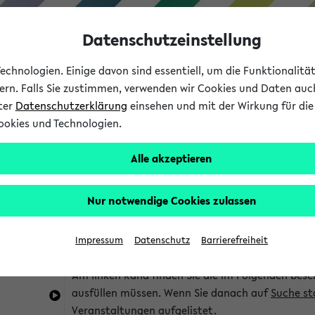
Datenschutzeinstellung
chnologien. Einige davon sind essentiell, um die Funktionalit
sern. Falls Sie zustimmen, verwenden wir Cookies und Daten auc
nter
Datenschutzerklärung
einsehen und mit der Wirkung für die 
ookies und Technologien.
Studium
Lehre
International
Alle akzeptieren
im eKVV
Hinweise zur Kombisuche
Nur notwendige Cookies zulassen
Sie können das eKVV nach diversen Kriterien dur
Impressum
Datenschutz
Barrierefreiheit
die für Sie interessant sind.
Am linken Rand finden Sie die im Folgenden besc
ausfüllen müssen. Wenn Sie danach auf
Suche st
Veranstaltungen aufgelistet.