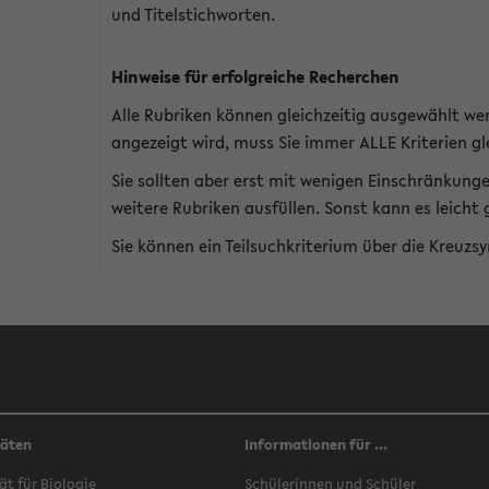
und Titelstichworten.
Hinweise für erfolgreiche Recherchen
Alle Rubriken können gleichzeitig ausgewählt we
angezeigt wird, muss Sie immer ALLE Kriterien gle
Sie sollten aber erst mit wenigen Einschränkung
weitere Rubriken ausfüllen. Sonst kann es leich
Sie können ein Teilsuchkriterium über die Kreuzs
täten
Informationen für ...
ät für Biologie
Schülerinnen und Schüler