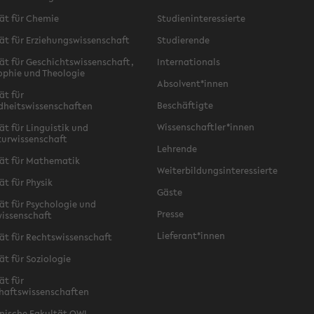
ät für Chemie
Studieninteressierte
ät für Erziehungswissenschaft
Studierende
ät für Geschichtswissenschaft,
Internationals
ophie und Theologie
Absolvent*innen
ät für
Beschäftigte
dheitswissenschaften
Wissenschaftler*innen
ät für Linguistik und
turwissenschaft
Lehrende
ät für Mathematik
Weiterbildungsinteressierte
ät für Physik
Gäste
ät für Psychologie und
Presse
issenschaft
Lieferant*innen
ät für Rechtswissenschaft
ät für Soziologie
ät für
haftswissenschaften
nische Fakultät OWL