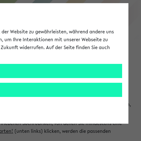
eKVV
ät der Website zu gewährleisten, während andere uns
h, um Ihre Interaktionen mit unserer Webseite zu
Zukunft widerrufen. Auf der Seite finden Sie auch
Meine Uni
EN
ANMELDEN
chsuchen und so gezielt die Veranstaltungen heraussuchen,
hriebenen Suchrubriken, von denen Sie mindestens eine
arten!
(unten links) klicken, werden die passenden