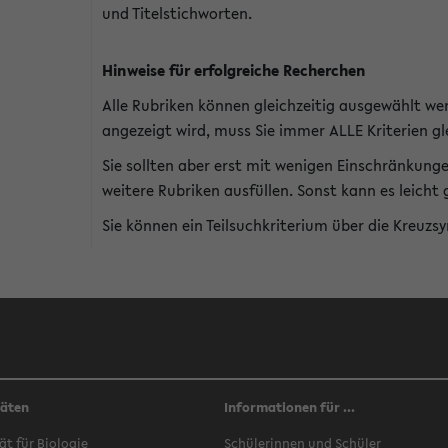
und Titelstichworten.
Hinweise für erfolgreiche Recherchen
Alle Rubriken können gleichzeitig ausgewählt we
angezeigt wird, muss Sie immer ALLE Kriterien gle
Sie sollten aber erst mit wenigen Einschränkung
weitere Rubriken ausfüllen. Sonst kann es leich
Sie können ein Teilsuchkriterium über die Kreuzs
täten
Informationen für ...
ät für Biologie
Schülerinnen und Schüler