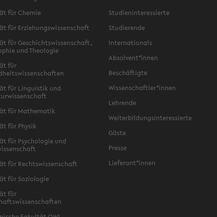
ät für Chemie
Studieninteressierte
ät für Erziehungswissenschaft
Studierende
ät für Geschichtswissenschaft,
Internationals
ophie und Theologie
Absolvent*innen
ät für
Beschäftigte
dheitswissenschaften
Wissenschaftler*innen
ät für Linguistik und
turwissenschaft
Lehrende
ät für Mathematik
Weiterbildungsinteressierte
ät für Physik
Gäste
ät für Psychologie und
Presse
issenschaft
Lieferant*innen
ät für Rechtswissenschaft
ät für Soziologie
ät für
haftswissenschaften
nische Fakultät OWL