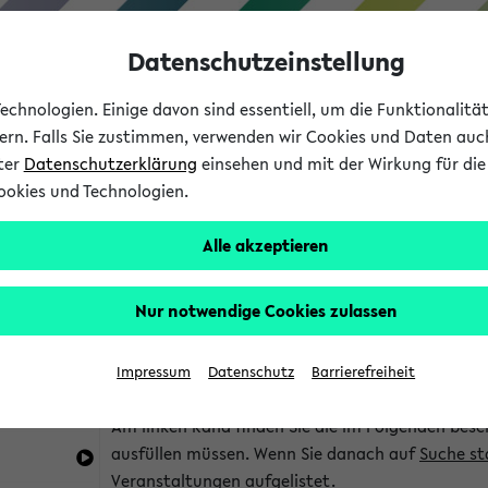
Datenschutzeinstellung
chnologien. Einige davon sind essentiell, um die Funktionalit
sern. Falls Sie zustimmen, verwenden wir Cookies und Daten auc
nter
Datenschutzerklärung
einsehen und mit der Wirkung für die 
ookies und Technologien.
Studium
Lehre
International
Alle akzeptieren
im eKVV
Hinweise zur Kombisuche
Nur notwendige Cookies zulassen
Sie können das eKVV nach diversen Kriterien dur
Impressum
Datenschutz
Barrierefreiheit
die für Sie interessant sind.
Am linken Rand finden Sie die im Folgenden besc
ausfüllen müssen. Wenn Sie danach auf
Suche st
Veranstaltungen aufgelistet.