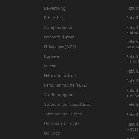
Bewerbung
Fakult
Bibliothek
Fakult
Campus-Bauen
Fakult
Philos
Hochschulsport
Fakult
IT-Services (BITS)
Gesun
Karriere
Fakult
Litera
Mensa
Fakult
Hilfe und Notfall
Fakult
Personen-Suche (PEVZ)
Fakult
Studienangebot
Sportw
Studierendensekretariat
Fakult
Termine und Fristen
Fakult
Universitätsarchiv
Fakult
Wirtsc
UniShop
Medizi