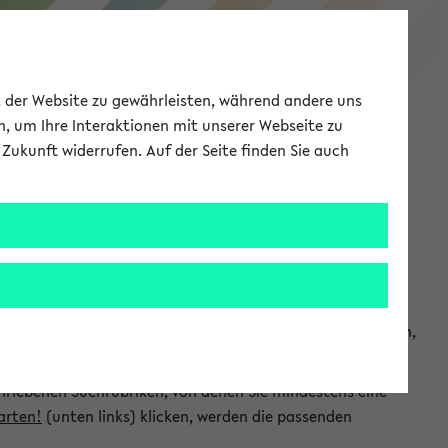
eKVV
ät der Website zu gewährleisten, während andere uns
h, um Ihre Interaktionen mit unserer Webseite zu
Zukunft widerrufen. Auf der Seite finden Sie auch
Meine Uni
EN
ANMELDEN
chsuchen und so gezielt die Veranstaltungen heraussuchen,
hriebenen Suchrubriken, von denen Sie mindestens eine
arten!
(unten links) klicken, werden die passenden