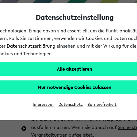
Datenschutzeinstellung
chnologien. Einige davon sind essentiell, um die Funktionalit
sern. Falls Sie zustimmen, verwenden wir Cookies und Daten auc
nter
Datenschutzerklärung
einsehen und mit der Wirkung für die 
ookies und Technologien.
Studium
Lehre
International
Alle akzeptieren
im eKVV
Hinweise zur Kombisuche
Nur notwendige Cookies zulassen
Sie können das eKVV nach diversen Kriterien dur
Impressum
Datenschutz
Barrierefreiheit
die für Sie interessant sind.
Am linken Rand finden Sie die im Folgenden besc
ausfüllen müssen. Wenn Sie danach auf
Suche st
Veranstaltungen aufgelistet.