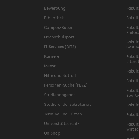
Bewerbung
Fakult
Bibliothek
Fakult
Campus-Bauen
Fakult
Philos
Hochschulsport
Fakult
IT-Services (BITS)
Gesun
Karriere
Fakult
Litera
Mensa
Fakult
Hilfe und Notfall
Fakult
Personen-Suche (PEVZ)
Fakult
Studienangebot
Sportw
Studierendensekretariat
Fakult
Termine und Fristen
Fakult
Universitätsarchiv
Fakult
Wirtsc
UniShop
Medizi