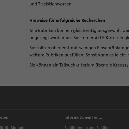
und Titelstichworten.
Hinweise für erfolgreiche Recherchen
Alle Rubriken können gleichzeitig ausgewählt we
angezeigt wird, muss Sie immer ALLE Kriterien gle
Sie sollten aber erst mit wenigen Einschränkung
weitere Rubriken ausfüllen. Sonst kann es leich
Sie können ein Teilsuchkriterium über die Kreuzs
täten
Informationen für ...
ät für Biologie
Schülerinnen und Schüler