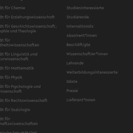
ät für Chemie
Studieninteressierte
ät für Erziehungswissenschaft
Studierende
ät für Geschichtswissenschaft,
Internationals
ophie und Theologie
Absolvent*innen
ät für
Beschäftigte
dheitswissenschaften
Wissenschaftler*innen
ät für Linguistik und
turwissenschaft
Lehrende
ät für Mathematik
Weiterbildungsinteressierte
ät für Physik
Gäste
ät für Psychologie und
Presse
issenschaft
Lieferant*innen
ät für Rechtswissenschaft
ät für Soziologie
ät für
haftswissenschaften
nische Fakultät OWL