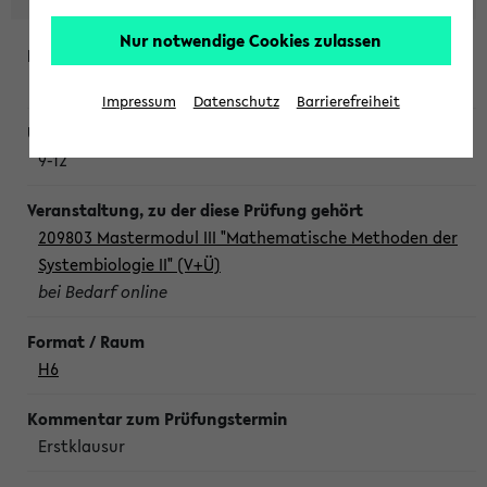
Nur notwendige Cookies zulassen
Freitag, 7. August 2026
Impressum
Datenschutz
Barrierefreiheit
9-12
209803 Mastermodul III "Mathematische Methoden der
Systembiologie II" (V+Ü)
bei Bedarf online
H6
Erstklausur