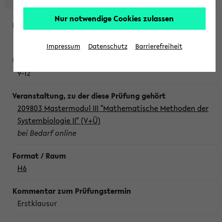
Nur notwendige Cookies zulassen
Freitag, 7. August 2026
Impressum
Datenschutz
Barrierefreiheit
9-12
209803 Mastermodul III "Mathematische Methoden der
Systembiologie II" (V+Ü)
bei Bedarf online
H6
Erstklausur