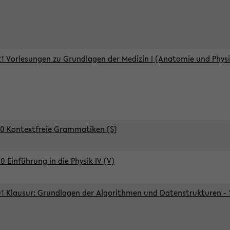
1 Vorlesungen zu Grundlagen der Medizin I (Anatomie und Physi
0 Kontextfreie Grammatiken (S)
0 Einführung in die Physik IV (V)
1 Klausur: Grundlagen der Algorithmen und Datenstrukturen - 1.