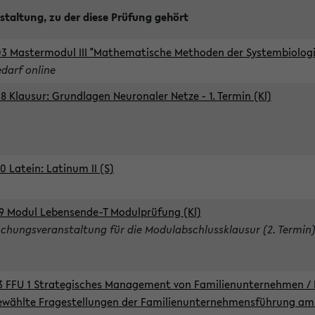
staltung, zu der diese Prüfung gehört
3 Mastermodul III "Mathematische Methoden der Systembiologie
edarf online
8 Klausur: Grundlagen Neuronaler Netze - 1. Termin (Kl)
0 Latein: Latinum II (S)
9 Modul Lebensende-T Modulprüfung (Kl)
chungsveranstaltung für die Modulabschlussklausur (2. Termin
3 FFU 1 Strategisches Management von Familienunternehmen / 
wählte Fragestellungen der Familienunternehmensführung am 