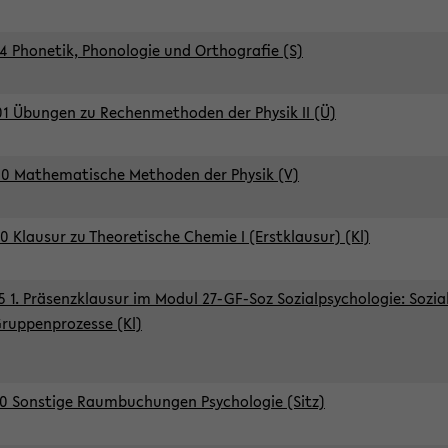
4 Phonetik, Phonologie und Orthografie (S)
1 Übungen zu Rechenmethoden der Physik II (Ü)
0 Mathematische Methoden der Physik (V)
0 Klausur zu Theoretische Chemie I (Erstklausur) (Kl)
5 1. Präsenzklausur im Modul 27-GF-Soz Sozialpsychologie: Sozia
ruppenprozesse (Kl)
0 Sonstige Raumbuchungen Psychologie (Sitz)