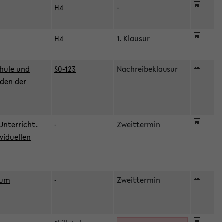
H4
-
H4
1. Klausur
hule und
S0-123
Nachreibeklausur
oden der
Unterricht.
-
Zweittermin
viduellen
zum
-
Zweittermin