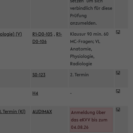
setzen" um sich
verbindlich für diese
Prüfung
anzumelden.
ologie) (V)
R1-D0-105
,
R1-
Klausur 90 min. 60
D0-106
MC-Fragen; VL
Anatomie,
Physiologie,
Radiologie
S0-123
2. Termin
H4
-
 Termin (Kl)
AUDIMAX
Anmeldung über
das eKVV bis zum
04.08.26