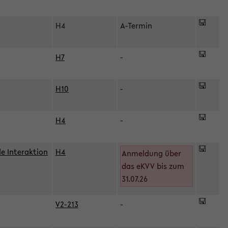
H4
A-Termin
H7
-
H10
-
H4
-
le Interaktion
H4
Anmeldung über
das eKVV bis zum
31.07.26
V2-213
-