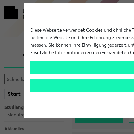
Diese Webseite verwendet Cookies und ähnliche Te
helfen, die Website und Ihre Erfahrung zu verbes
messen. Sie können Ihre Einwilligung jederzeit u
zusätzliche Informationen zu den verwendeten C
Universität
Forschung
Alle noch st
mein
Start
eKVV
Einrichtung:
Studiengangsauswahl
Modulrecherche
Aktuelles