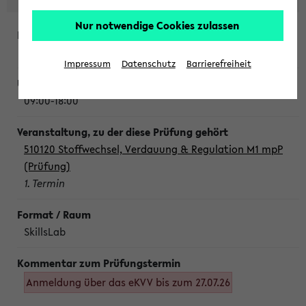
Nur notwendige Cookies zulassen
Montag, 10. August 2026
Impressum
Datenschutz
Barrierefreiheit
09:00-18:00
510120 Stoffwechsel, Verdauung & Regulation M1 mpP
(Prüfung)
1. Termin
SkillsLab
Anmeldung über das eKVV bis zum 27.07.26