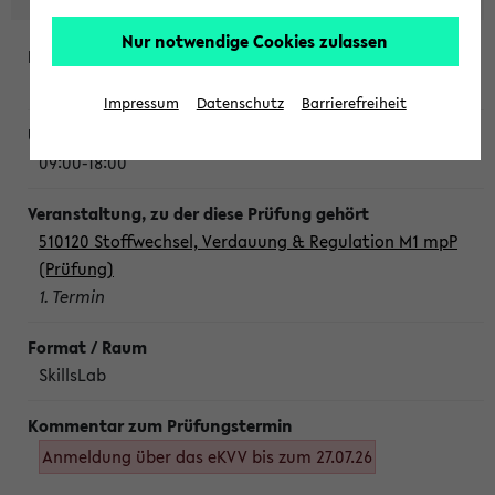
Nur notwendige Cookies zulassen
Montag, 10. August 2026
Impressum
Datenschutz
Barrierefreiheit
09:00-18:00
510120 Stoffwechsel, Verdauung & Regulation M1 mpP
(Prüfung)
1. Termin
SkillsLab
Anmeldung über das eKVV bis zum 27.07.26