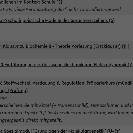
dlichen im Kontext Schule (S)
ISP SF: Diese Veranstaltung darf nicht vorstudiert werden!
3 Psycholinguistische Modelle des Sprachverstehens (S)
1 Klausur zu Biochemie II - Theorie Vorlesung (Erstklausur) (Kl)
0 Einführung in die klassische Mechanik und Elektrodynamik (V
6 Stoffwechsel, Verdauung & Regulation, Präparierkurs (mündli
ng) (Prüfung)
rmin
 erscheinen Sie mit Kittel (+ Namensschild), Handschuhen und P
rraum bereitgestellt)! Im Anschluss an die Prüfung wird Ihnen 
ngsergebnis direkt mitgeteilt.
4 Spezialmodul "Grundlagen der Molekulargenetik" (Ü+Pr)