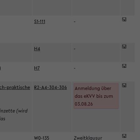
S1-111
-
H4
-
)
H7
-
ch-praktische
R2-A4-304-306
Anmeldung über
das eKVV bis zum
03.08.26
inzette (wird
das
W0-135
Zweitklausur