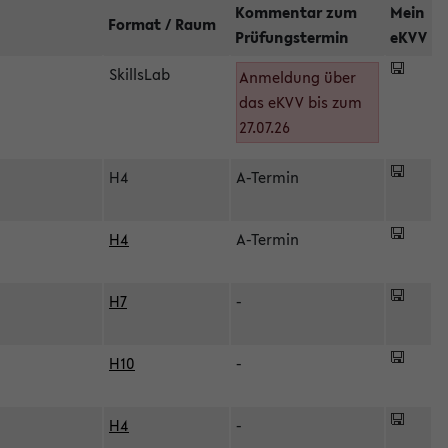
Kommentar zum
Mein
Format / Raum
Prüfungstermin
eKVV
SkillsLab
Anmeldung über
das eKVV bis zum
27.07.26
H4
A-Termin
H4
A-Termin
H7
-
H10
-
H4
-