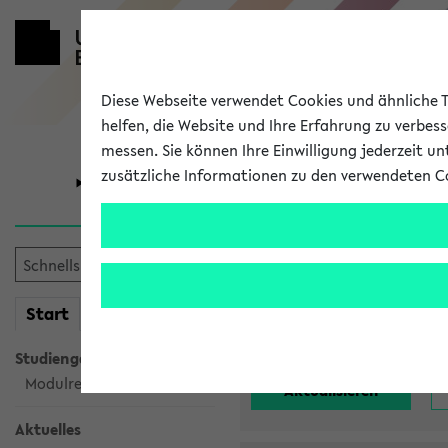
Diese Webseite verwendet Cookies und ähnliche Te
helfen, die Website und Ihre Erfahrung zu verbes
messen. Sie können Ihre Einwilligung jederzeit u
zusätzliche Informationen zu den verwendeten C
Universität
Forschung
Alle noch st
mein
Start
eKVV
Einrichtung:
Studiengangsauswahl
Modulrecherche
Aktuelles