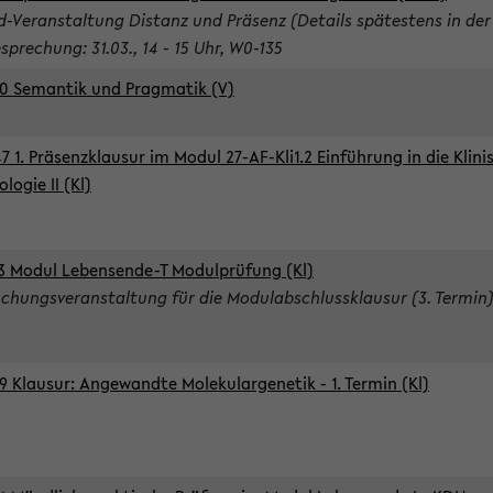
d-Veranstaltung Distanz und Präsenz (Details spätestens in der
sprechung: 31.03., 14 - 15 Uhr, W0-135
0 Semantik und Pragmatik (V)
7 1. Präsenzklausur im Modul 27-AF-Kli1.2 Einführung in die Klini
logie II (Kl)
3 Modul Lebensende-T Modulprüfung (Kl)
chungsveranstaltung für die Modulabschlussklausur (3. Termin
9 Klausur: Angewandte Molekulargenetik - 1. Termin (Kl)