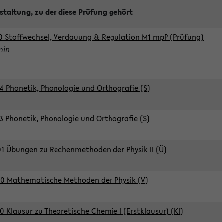
staltung, zu der diese Prüfung gehört
0 Stoffwechsel, Verdauung & Regulation M1 mpP (Prüfung)
min
4 Phonetik, Phonologie und Orthografie (S)
3 Phonetik, Phonologie und Orthografie (S)
1 Übungen zu Rechenmethoden der Physik II (Ü)
0 Mathematische Methoden der Physik (V)
0 Klausur zu Theoretische Chemie I (Erstklausur) (Kl)