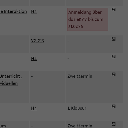
le Interaktion
H4
Anmeldung über
das eKVV bis zum
31.07.26
V2-213
-
H4
-
Unterricht.
-
Zweittermin
viduellen
H4
1. Klausur
zum
-
Zweittermin