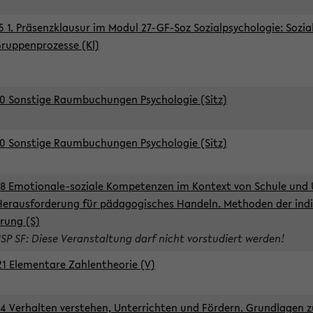
5 1. Präsenzklausur im Modul 27-GF-Soz Sozialpsychologie: Sozia
ruppenprozesse (Kl)
0 Sonstige Raumbuchungen Psychologie (Sitz)
0 Sonstige Raumbuchungen Psychologie (Sitz)
8 Emotionale-soziale Kompetenzen im Kontext von Schule und 
Herausforderung für pädagogisches Handeln. Methoden der indi
rung (S)
ISP SF: Diese Veranstaltung darf nicht vorstudiert werden!
1 Elementare Zahlentheorie (V)
4 Verhalten verstehen, Unterrichten und Fördern. Grundlagen 