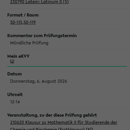
230790 Latein: Latinum II (S)
S0-115
,
S0-119
Mündliche Prüfung
Donnerstag, 6. August 2026
12-14
210620 Klausur zu Mathematik II für Studierende der
Chemie und Biochemie (Erstklausur) (Kl)