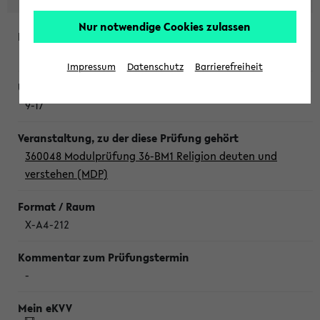
Nur notwendige Cookies zulassen
Donnerstag, 6. August 2026
Impressum
Datenschutz
Barrierefreiheit
9-17
360048 Modulprüfung 36-BM1 Religion deuten und
verstehen (MDP)
X-A4-212
-