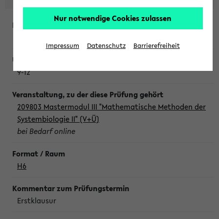
Nur notwendige Cookies zulassen
Freitag, 7. August 2026
Impressum
Datenschutz
Barrierefreiheit
9-12
209803 Mastermodul III "Mathematische Methoden der
Systembiologie II" (V+Ü)
bei Bedarf online
H6
Erstklausur