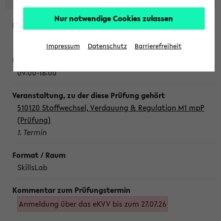
Nur notwendige Cookies zulassen
Montag, 10. August 2026
Impressum
Datenschutz
Barrierefreiheit
09:00-18:00
510120 Stoffwechsel, Verdauung & Regulation M1 mpP
(Prüfung)
1. Termin
SkillsLab
Anmeldung über das eKVV bis zum 27.07.26