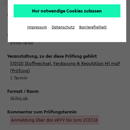
Nur notwendige Cookies zulassen
Montag, 10. August 2026
Impressum
Datenschutz
Barrierefreiheit
09:00-18:00
510120 Stoffwechsel, Verdauung & Regulation M1 mpP
(Prüfung)
1. Termin
SkillsLab
Anmeldung über das eKVV bis zum 27.07.26