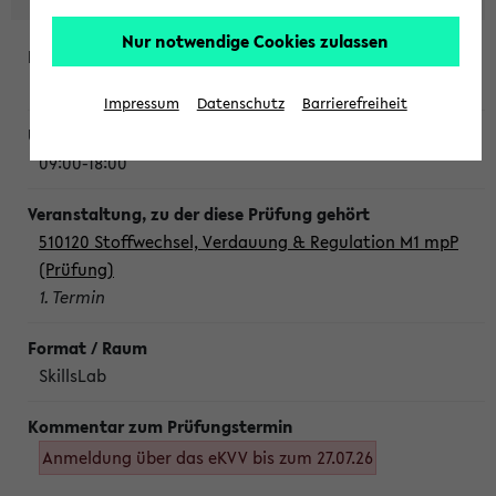
Nur notwendige Cookies zulassen
Montag, 10. August 2026
Impressum
Datenschutz
Barrierefreiheit
09:00-18:00
510120 Stoffwechsel, Verdauung & Regulation M1 mpP
(Prüfung)
1. Termin
SkillsLab
Anmeldung über das eKVV bis zum 27.07.26