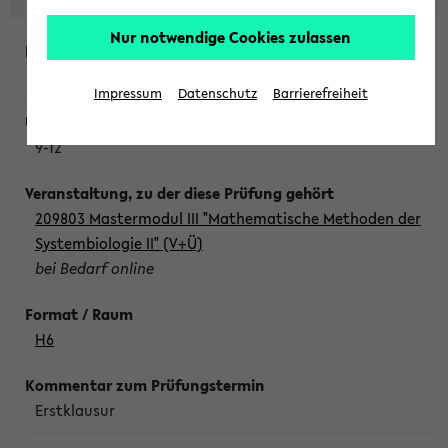
Nur notwendige Cookies zulassen
Freitag, 7. August 2026
Impressum
Datenschutz
Barrierefreiheit
9-12
209803 Mastermodul III "Mathematische Methoden der
Systembiologie II" (V+Ü)
bei Bedarf online
H6
Erstklausur