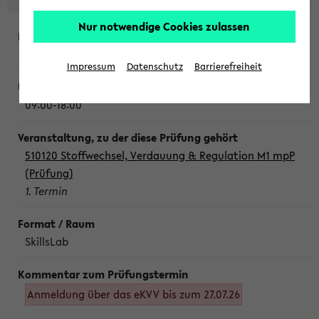
Nur notwendige Cookies zulassen
Montag, 10. August 2026
Impressum
Datenschutz
Barrierefreiheit
09:00-18:00
510120 Stoffwechsel, Verdauung & Regulation M1 mpP
(Prüfung)
1. Termin
SkillsLab
Anmeldung über das eKVV bis zum 27.07.26