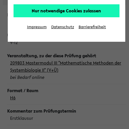
Nur notwendige Cookies zulassen
Freitag, 7. August 2026
Impressum
Datenschutz
Barrierefreiheit
9-12
209803 Mastermodul III "Mathematische Methoden der
Systembiologie II" (V+Ü)
bei Bedarf online
H6
Erstklausur