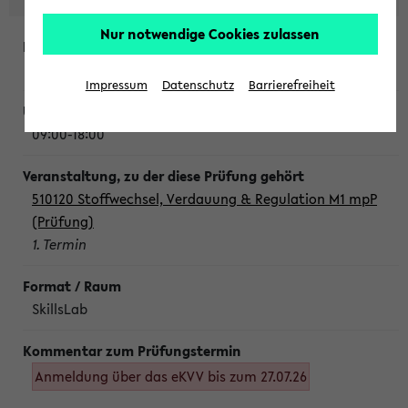
Nur notwendige Cookies zulassen
Montag, 10. August 2026
Impressum
Datenschutz
Barrierefreiheit
09:00-18:00
510120 Stoffwechsel, Verdauung & Regulation M1 mpP
(Prüfung)
1. Termin
SkillsLab
Anmeldung über das eKVV bis zum 27.07.26