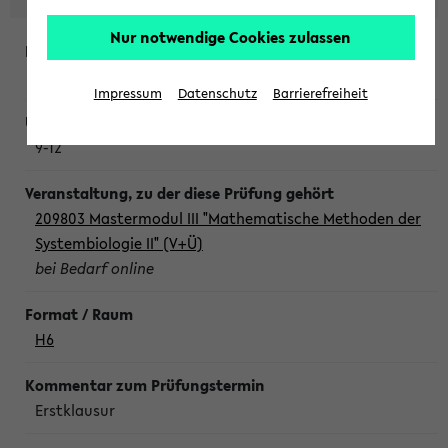
Nur notwendige Cookies zulassen
Freitag, 7. August 2026
Impressum
Datenschutz
Barrierefreiheit
9-12
209803 Mastermodul III "Mathematische Methoden der
Systembiologie II" (V+Ü)
bei Bedarf online
H6
Erstklausur