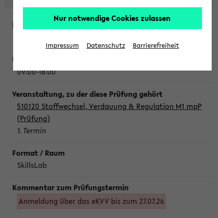
Nur notwendige Cookies zulassen
Montag, 10. August 2026
Impressum
Datenschutz
Barrierefreiheit
09:00-18:00
510120 Stoffwechsel, Verdauung & Regulation M1 mpP
(Prüfung)
1. Termin
SkillsLab
Anmeldung über das eKVV bis zum 27.07.26