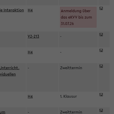
le Interaktion
H4
Anmeldung über
das eKVV bis zum
31.07.26
V2-213
-
H4
-
Unterricht.
-
Zweittermin
viduellen
H4
1. Klausur
zum
-
Zweittermin