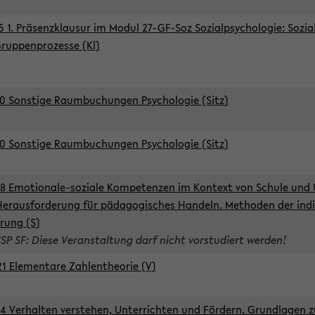
5 1. Präsenzklausur im Modul 27-GF-Soz Sozialpsychologie: Sozia
ruppenprozesse (Kl)
0 Sonstige Raumbuchungen Psychologie (Sitz)
0 Sonstige Raumbuchungen Psychologie (Sitz)
8 Emotionale-soziale Kompetenzen im Kontext von Schule und 
Herausforderung für pädagogisches Handeln. Methoden der indi
rung (S)
ISP SF: Diese Veranstaltung darf nicht vorstudiert werden!
1 Elementare Zahlentheorie (V)
4 Verhalten verstehen, Unterrichten und Fördern. Grundlagen 