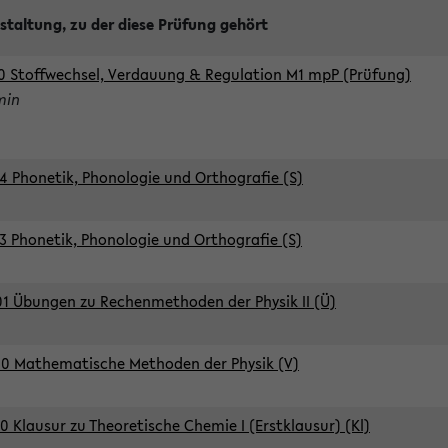
staltung, zu der diese Prüfung gehört
0 Stoffwechsel, Verdauung & Regulation M1 mpP (Prüfung)
min
4 Phonetik, Phonologie und Orthografie (S)
3 Phonetik, Phonologie und Orthografie (S)
1 Übungen zu Rechenmethoden der Physik II (Ü)
0 Mathematische Methoden der Physik (V)
0 Klausur zu Theoretische Chemie I (Erstklausur) (Kl)