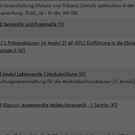
d-Veranstaltung Distanz und Präsenz (Details spätestens in der
sprechung: 31.03., 14 - 15 Uhr, W0-135
0 Semantik und Pragmatik (V)
7 1. Präsenzklausur im Modul 27-AF-Kli1.2 Einführung in die Klini
logie II (Kl)
3 Modul Lebensende-T Modulprüfung (Kl)
chungsveranstaltung für die Modulabschlussklausur (3. Termin
9 Klausur: Angewandte Molekulargenetik - 1. Termin (Kl)