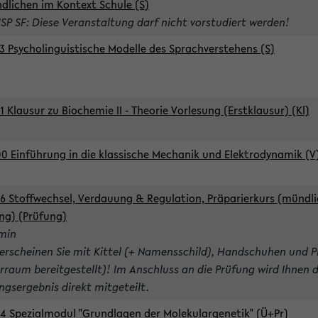
dlichen im Kontext Schule (S)
ISP SF: Diese Veranstaltung darf nicht vorstudiert werden!
3 Psycholinguistische Modelle des Sprachverstehens (S)
1 Klausur zu Biochemie II - Theorie Vorlesung (Erstklausur) (Kl)
0 Einführung in die klassische Mechanik und Elektrodynamik (V
6 Stoffwechsel, Verdauung & Regulation, Präparierkurs (mündli
ng) (Prüfung)
rmin
 erscheinen Sie mit Kittel (+ Namensschild), Handschuhen und P
rraum bereitgestellt)! Im Anschluss an die Prüfung wird Ihnen 
ngsergebnis direkt mitgeteilt.
4 Spezialmodul "Grundlagen der Molekulargenetik" (Ü+Pr)