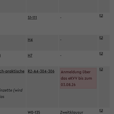
S1-111
-
H4
-
)
H7
-
ch-praktische
R2-A4-304-306
Anmeldung über
das eKVV bis zum
03.08.26
inzette (wird
das
W0-135
Zweitklausur