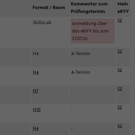
Kommentar zum
Mein
Format / Raum
Prüfungstermin
eKVV
SkillsLab
Anmeldung über
das eKVV bis zum
27.07.26
H4
A-Termin
H4
A-Termin
H7
-
H10
-
H4
-