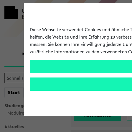
Diese Webseite verwendet Cookies und ähnliche Te
helfen, die Website und Ihre Erfahrung zu verbes
messen. Sie können Ihre Einwilligung jederzeit u
zusätzliche Informationen zu den verwendeten C
Universität
Forschung
Alle noch st
mein
Start
eKVV
Einrichtung:
Studiengangsauswahl
Modulrecherche
Aktuelles