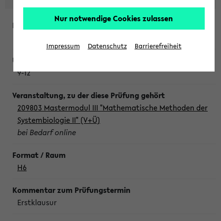
Nur notwendige Cookies zulassen
Freitag, 7. August 2026
Impressum
Datenschutz
Barrierefreiheit
9-12
209803 Mastermodul III "Mathematische Methoden der
Systembiologie II" (V+Ü)
bei Bedarf online
H6
Erstklausur