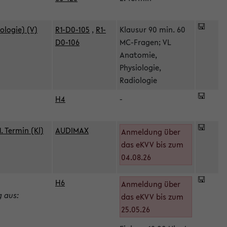
ologie) (V)
R1-D0-105
,
R1-
Klausur 90 min. 60
D0-106
MC-Fragen; VL
Anatomie,
Physiologie,
Radiologie
H4
-
 Termin (Kl)
AUDIMAX
Anmeldung über
das eKVV bis zum
04.08.26
H6
Anmeldung über
g aus:
das eKVV bis zum
25.05.26