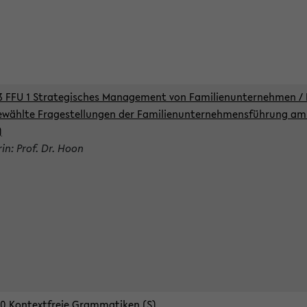
3 FFU 1 Strategisches Management von Familienunternehmen / 
wählte Fragestellungen der Familienunternehmensführung am 
)
rin: Prof. Dr. Hoon
0 Kontextfreie Grammatiken (S)