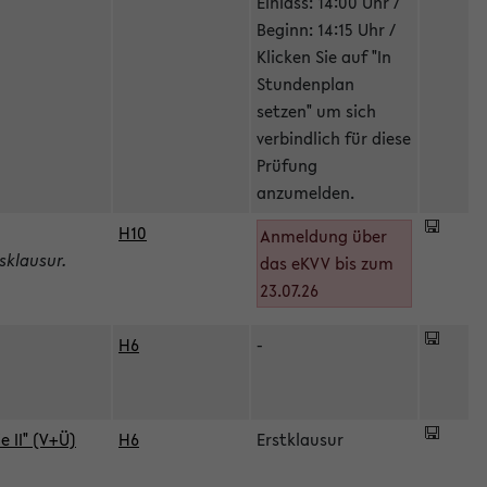
Einlass: 14:00 Uhr /
Beginn: 14:15 Uhr /
Klicken Sie auf "In
Stundenplan
setzen" um sich
verbindlich für diese
Prüfung
anzumelden.
H10
Anmeldung über
sklausur.
das eKVV bis zum
23.07.26
H6
-
 II" (V+Ü)
H6
Erstklausur