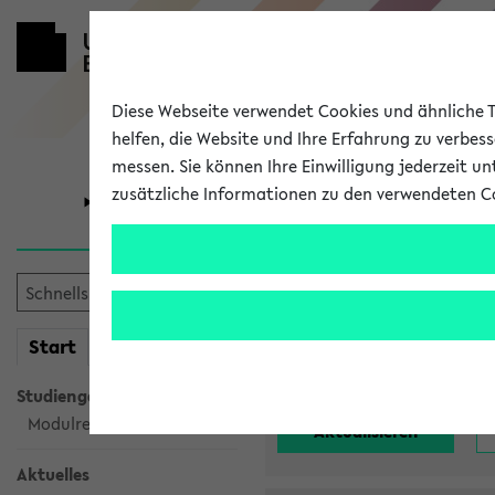
Diese Webseite verwendet Cookies und ähnliche Te
helfen, die Website und Ihre Erfahrung zu verbes
messen. Sie können Ihre Einwilligung jederzeit u
zusätzliche Informationen zu den verwendeten C
Universität
Forschung
Alle noch st
mein
Start
eKVV
Einrichtung:
Studiengangsauswahl
Modulrecherche
Aktuelles