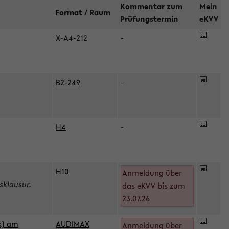
Kommentar zum
Mein
Format / Raum
Prüfungstermin
eKVV
X-A4-212
-
B2-249
-
H4
-
H10
Anmeldung über
sklausur.
das eKVV bis zum
23.07.26
k) am
AUDIMAX
Anmeldung über