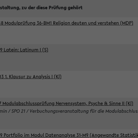
staltung, zu der diese Prüfung gehört
8 Modulprüfung 36-BM1 Religion deuten und verstehen (MDP)
9 Latein: Latinum I (S)
 1. Klausur zu Analysis I (Kl)
7 Modulabschlussprüfung Nervensystem, Psyche & Sinne II (Kl)
rmin / SPO 21 / Verbuchungsveranstaltung für die Modulabschlus
9 Portfolio im Modul Datenanalyse 31-M9 (Angewandte Statisti