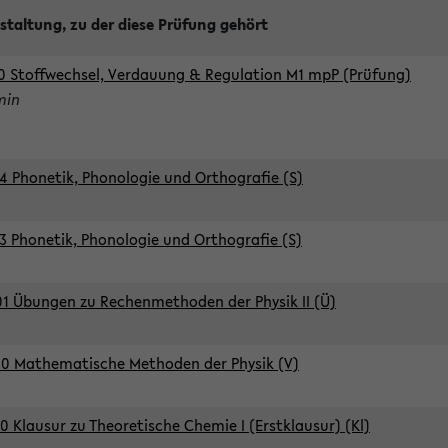
staltung, zu der diese Prüfung gehört
0 Stoffwechsel, Verdauung & Regulation M1 mpP (Prüfung)
min
4 Phonetik, Phonologie und Orthografie (S)
3 Phonetik, Phonologie und Orthografie (S)
1 Übungen zu Rechenmethoden der Physik II (Ü)
0 Mathematische Methoden der Physik (V)
0 Klausur zu Theoretische Chemie I (Erstklausur) (Kl)