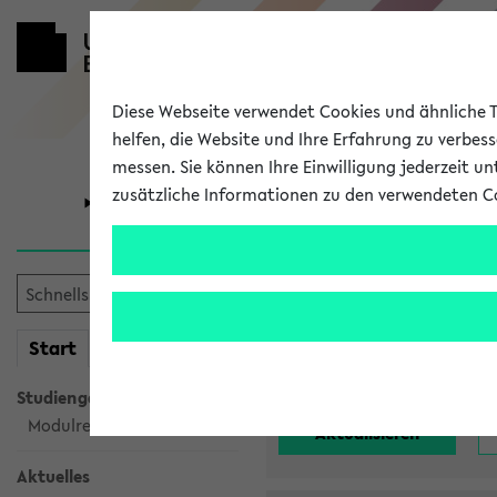
Diese Webseite verwendet Cookies und ähnliche Te
helfen, die Website und Ihre Erfahrung zu verbes
messen. Sie können Ihre Einwilligung jederzeit u
zusätzliche Informationen zu den verwendeten C
Universität
Forschung
Alle noch st
mein
Start
eKVV
Einrichtung:
Studiengangsauswahl
Modulrecherche
Aktuelles