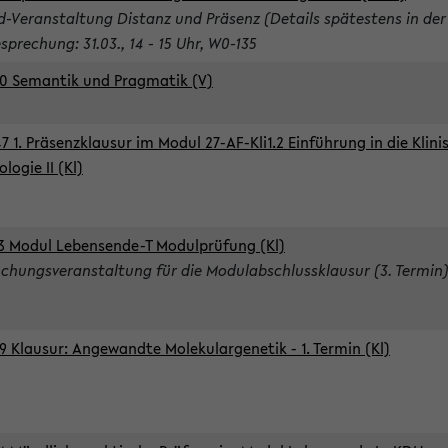
d-Veranstaltung Distanz und Präsenz (Details spätestens in der
sprechung: 31.03., 14 - 15 Uhr, W0-135
0 Semantik und Pragmatik (V)
7 1. Präsenzklausur im Modul 27-AF-Kli1.2 Einführung in die Klini
logie II (Kl)
3 Modul Lebensende-T Modulprüfung (Kl)
chungsveranstaltung für die Modulabschlussklausur (3. Termin
9 Klausur: Angewandte Molekulargenetik - 1. Termin (Kl)