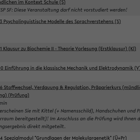
dlichen im Kontext Schule (S)
ISP SF: Diese Veranstaltung darf nicht vorstudiert werden!
3 Psycholinguistische Modelle des Sprachverstehens (S)
1 Klausur zu Biochemie II - Theorie Vorlesung (Erstklausur) (Kl)
0 Einführung in die klassische Mechanik und Elektrodynamik (V
6 Stoffwechsel, Verdauung & Regulation, Präparierkurs (mündli
ng) (Prüfung)
rmin
 erscheinen Sie mit Kittel (+ Namensschild), Handschuhen und P
rraum bereitgestellt)! Im Anschluss an die Prüfung wird Ihnen 
ngsergebnis direkt mitgeteilt.
4 Spezialmodul "Grundlagen der Molekulargenetik" (Ü+Pr)