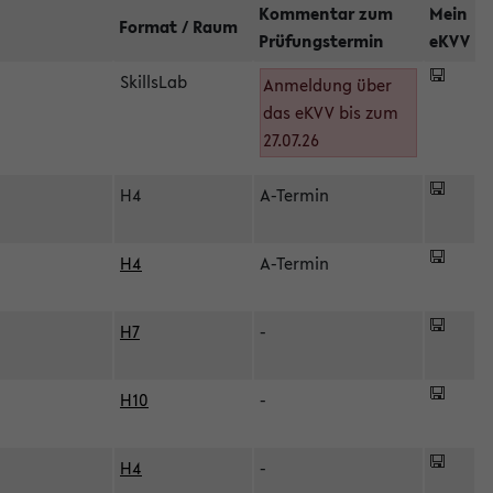
Kommentar zum
Mein
Format / Raum
Prüfungstermin
eKVV
SkillsLab
Anmeldung über
das eKVV bis zum
27.07.26
H4
A-Termin
H4
A-Termin
H7
-
H10
-
H4
-