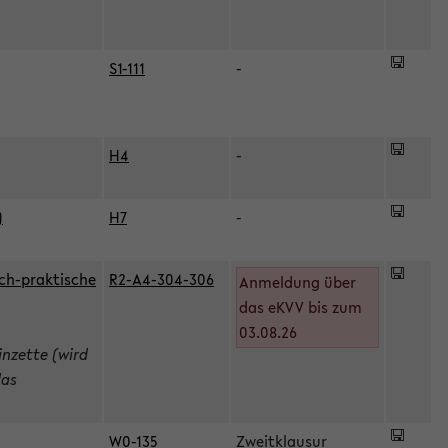
S1-111
-
H4
-
)
H7
-
ch-praktische
R2-A4-304-306
Anmeldung über
das eKVV bis zum
03.08.26
inzette (wird
das
W0-135
Zweitklausur