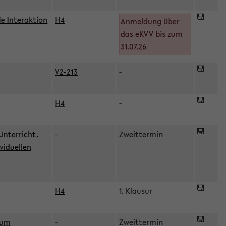
le Interaktion
H4
Anmeldung über
das eKVV bis zum
31.07.26
V2-213
-
H4
-
Unterricht.
-
Zweittermin
viduellen
H4
1. Klausur
zum
-
Zweittermin