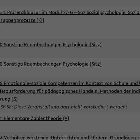
5 1. Präsenzklausur im Modul 27-GF-Soz Sozialpsychologie: Sozia
ruppenprozesse (Kl)
0 Sonstige Raumbuchungen Psychologie (Sitz)
0 Sonstige Raumbuchungen Psychologie (Sitz)
8 Emotionale-soziale Kompetenzen im Kontext von Schule und 
Herausforderung für pädagogisches Handeln. Methoden der indi
rung (S)
ISP SF: Diese Veranstaltung darf nicht vorstudiert werden!
1 Elementare Zahlentheorie (V)
4 Verhalten verstehen, Unterrichten und Fördern. Grundlagen 