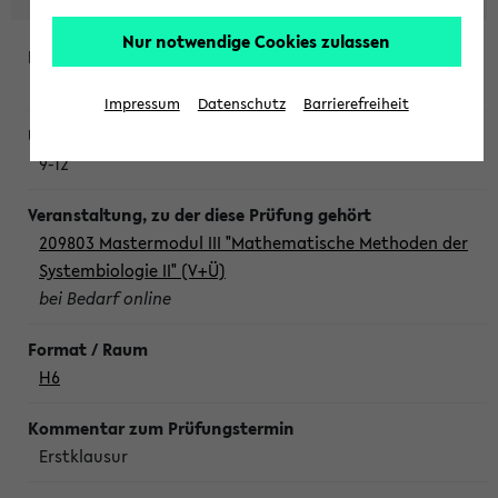
Nur notwendige Cookies zulassen
Freitag, 7. August 2026
Impressum
Datenschutz
Barrierefreiheit
9-12
209803 Mastermodul III "Mathematische Methoden der
Systembiologie II" (V+Ü)
bei Bedarf online
H6
Erstklausur