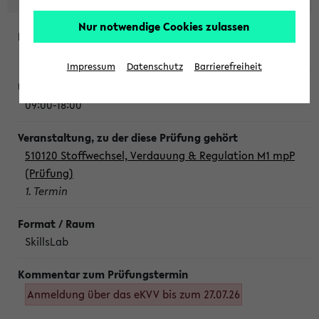
Nur notwendige Cookies zulassen
Montag, 10. August 2026
Impressum
Datenschutz
Barrierefreiheit
09:00-18:00
510120 Stoffwechsel, Verdauung & Regulation M1 mpP
(Prüfung)
1. Termin
SkillsLab
Anmeldung über das eKVV bis zum 27.07.26