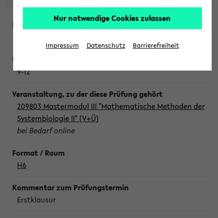
Nur notwendige Cookies zulassen
Freitag, 7. August 2026
Impressum
Datenschutz
Barrierefreiheit
9-12
209803 Mastermodul III "Mathematische Methoden der
Systembiologie II" (V+Ü)
bei Bedarf online
H6
Erstklausur