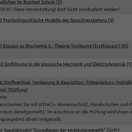
dlichen im Kontext Schule (S)
ISP SF: Diese Veranstaltung darf nicht vorstudiert werden!
3 Psycholinguistische Modelle des Sprachverstehens (S)
1 Klausur zu Biochemie II - Theorie Vorlesung (Erstklausur) (Kl)
0 Einführung in die klassische Mechanik und Elektrodynamik (V
6 Stoffwechsel, Verdauung & Regulation, Präparierkurs (mündli
ng) (Prüfung)
rmin
 erscheinen Sie mit Kittel (+ Namensschild), Handschuhen und P
rraum bereitgestellt)! Im Anschluss an die Prüfung wird Ihnen 
ngsergebnis direkt mitgeteilt.
4 Spezialmodul "Grundlagen der Molekulargenetik" (Ü+Pr)