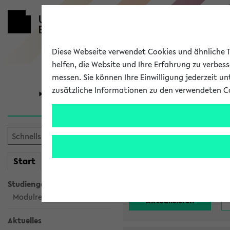
Diese Webseite verwendet Cookies und ähnliche Te
helfen, die Website und Ihre Erfahrung zu verbes
messen. Sie können Ihre Einwilligung jederzeit u
zusätzliche Informationen zu den verwendeten C
Universität
Forschung
Alle noch st
mein
Start
eKVV
Einrichtung:
Studiengangsauswahl
Modulrecherche
Aktuelles