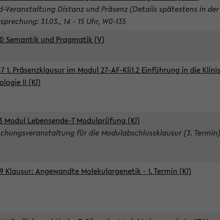
d-Veranstaltung Distanz und Präsenz (Details spätestens in der
sprechung: 31.03., 14 - 15 Uhr, W0-135
0 Semantik und Pragmatik (V)
7 1. Präsenzklausur im Modul 27-AF-Kli1.2 Einführung in die Klini
logie II (Kl)
3 Modul Lebensende-T Modulprüfung (Kl)
chungsveranstaltung für die Modulabschlussklausur (3. Termin
9 Klausur: Angewandte Molekulargenetik - 1. Termin (Kl)