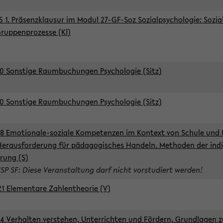
5 1. Präsenzklausur im Modul 27-GF-Soz Sozialpsychologie: Sozia
ruppenprozesse (Kl)
0 Sonstige Raumbuchungen Psychologie (Sitz)
0 Sonstige Raumbuchungen Psychologie (Sitz)
8 Emotionale-soziale Kompetenzen im Kontext von Schule und 
Herausforderung für pädagogisches Handeln. Methoden der indi
rung (S)
ISP SF: Diese Veranstaltung darf nicht vorstudiert werden!
1 Elementare Zahlentheorie (V)
4 Verhalten verstehen, Unterrichten und Fördern. Grundlagen 