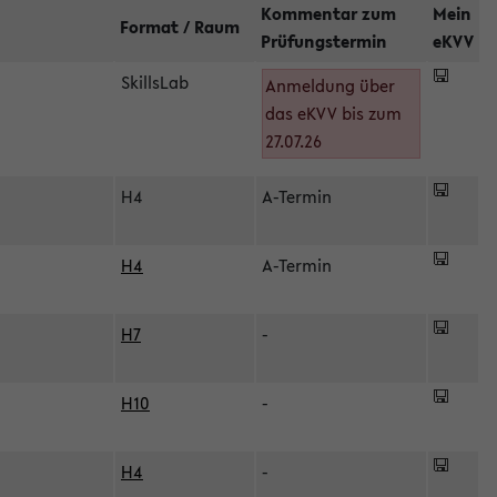
Kommentar zum
Mein
Format / Raum
Prüfungstermin
eKVV
SkillsLab
Anmeldung über
das eKVV bis zum
27.07.26
H4
A-Termin
H4
A-Termin
H7
-
H10
-
H4
-