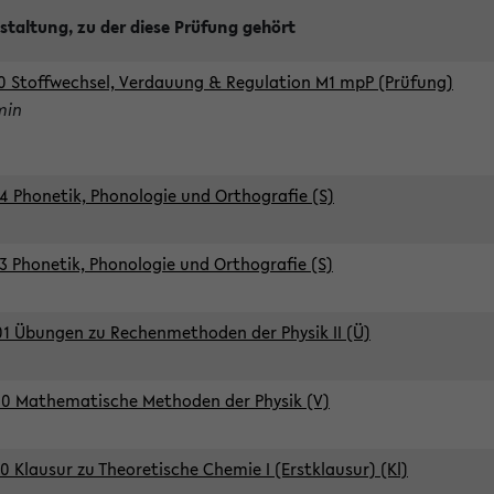
staltung, zu der diese Prüfung gehört
0 Stoffwechsel, Verdauung & Regulation M1 mpP (Prüfung)
min
4 Phonetik, Phonologie und Orthografie (S)
3 Phonetik, Phonologie und Orthografie (S)
1 Übungen zu Rechenmethoden der Physik II (Ü)
0 Mathematische Methoden der Physik (V)
0 Klausur zu Theoretische Chemie I (Erstklausur) (Kl)