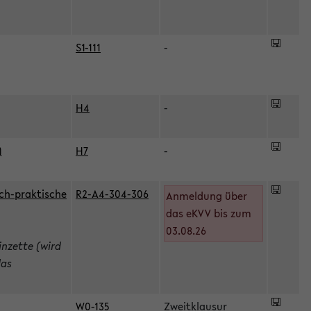
S1-111
-
H4
-
)
H7
-
ch-praktische
R2-A4-304-306
Anmeldung über
das eKVV bis zum
03.08.26
inzette (wird
das
W0-135
Zweitklausur