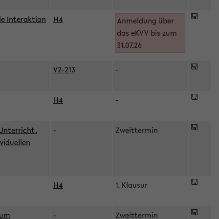
le Interaktion
H4
Anmeldung über
das eKVV bis zum
31.07.26
V2-213
-
H4
-
Unterricht.
-
Zweittermin
viduellen
H4
1. Klausur
zum
-
Zweittermin