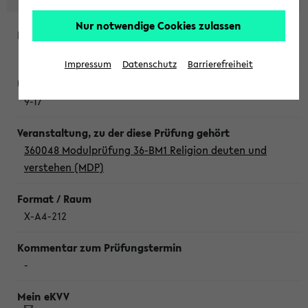
Nur notwendige Cookies zulassen
Donnerstag, 6. August 2026
Impressum
Datenschutz
Barrierefreiheit
9-17
360048 Modulprüfung 36-BM1 Religion deuten und
verstehen (MDP)
X-A4-212
-