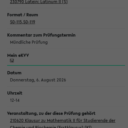
230790 Latein: Latinum II (S)
S0-115
,
S0-119
Mündliche Prüfung
Donnerstag, 6. August 2026
12-14
210620 Klausur zu Mathematik II für Studierende der
Chemie und Biochemie (Erstklausur) (Kl)