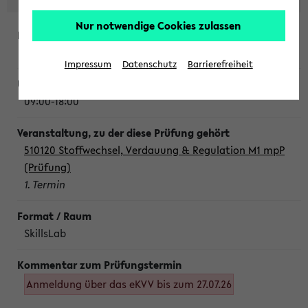
Nur notwendige Cookies zulassen
Montag, 10. August 2026
Impressum
Datenschutz
Barrierefreiheit
09:00-18:00
510120 Stoffwechsel, Verdauung & Regulation M1 mpP
(Prüfung)
1. Termin
SkillsLab
Anmeldung über das eKVV bis zum 27.07.26