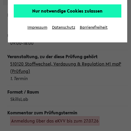
Nur notwendige Cookies zulassen
Montag, 10. August 2026
Impressum
Datenschutz
Barrierefreiheit
09:00-18:00
510120 Stoffwechsel, Verdauung & Regulation M1 mpP
(Prüfung)
1. Termin
SkillsLab
Anmeldung über das eKVV bis zum 27.07.26