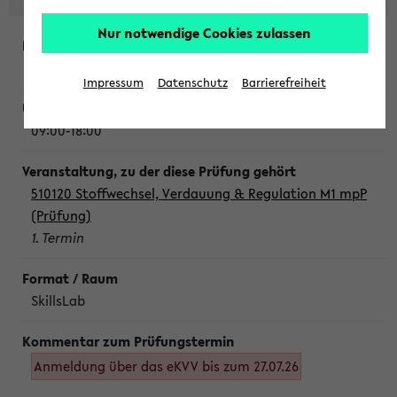
Nur notwendige Cookies zulassen
Montag, 10. August 2026
Impressum
Datenschutz
Barrierefreiheit
09:00-18:00
510120 Stoffwechsel, Verdauung & Regulation M1 mpP
(Prüfung)
1. Termin
SkillsLab
Anmeldung über das eKVV bis zum 27.07.26