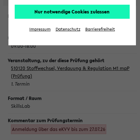
Nur notwendige Cookies zulassen
Montag, 10. August 2026
Impressum
Datenschutz
Barrierefreiheit
09:00-18:00
510120 Stoffwechsel, Verdauung & Regulation M1 mpP
(Prüfung)
1. Termin
SkillsLab
Anmeldung über das eKVV bis zum 27.07.26