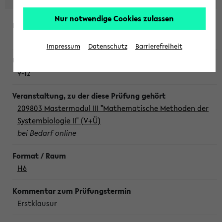
Nur notwendige Cookies zulassen
Freitag, 7. August 2026
Impressum
Datenschutz
Barrierefreiheit
9-12
209803 Mastermodul III "Mathematische Methoden der
Systembiologie II" (V+Ü)
bei Bedarf online
H6
Erstklausur