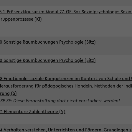
5 1. Präsenzklausur im Modul 27-GF-Soz Sozialpsychologie: Sozia
ruppenprozesse (Kl)
0 Sonstige Raumbuchungen Psychologie (Sitz)
0 Sonstige Raumbuchungen Psychologie (Sitz)
8 Emotionale-soziale Kompetenzen im Kontext von Schule und 
Herausforderung für pädagogisches Handeln. Methoden der indi
rung (S)
ISP SF: Diese Veranstaltung darf nicht vorstudiert werden!
1 Elementare Zahlentheorie (V)
4 Verhalten verstehen, Unterrichten und Fördern. Grundlagen 