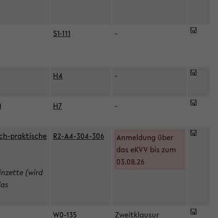
S1-111
-
H4
-
)
H7
-
ch-praktische
R2-A4-304-306
Anmeldung über
das eKVV bis zum
03.08.26
inzette (wird
das
W0-135
Zweitklausur