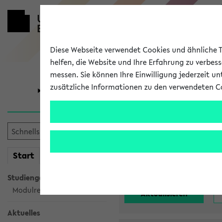
Diese Webseite verwendet Cookies und ähnliche Te
helfen, die Website und Ihre Erfahrung zu verbes
messen. Sie können Ihre Einwilligung jederzeit u
zusätzliche Informationen zu den verwendeten C
Universität
Forschung
Alle noch st
mein
Start
eKVV
Einrichtung:
Studiengangsauswahl
Modulrecherche
Aktuelles