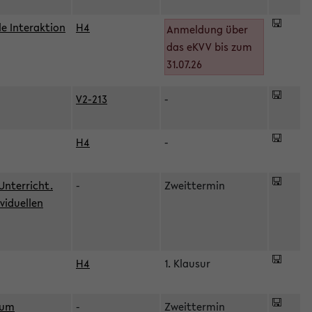
le Interaktion
H4
Anmeldung über
das eKVV bis zum
31.07.26
V2-213
-
H4
-
Unterricht.
-
Zweittermin
viduellen
H4
1. Klausur
zum
-
Zweittermin