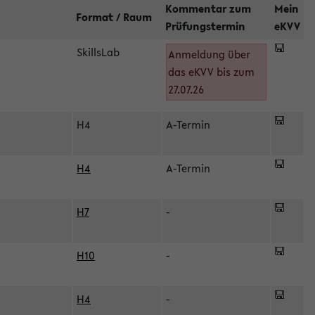
Kommentar zum
Mein
Format / Raum
Prüfungstermin
eKVV
SkillsLab
Anmeldung über
das eKVV bis zum
27.07.26
H4
A-Termin
H4
A-Termin
H7
-
H10
-
H4
-