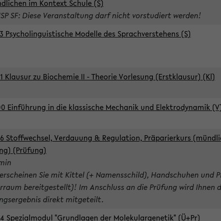
dlichen im Kontext Schule (S)
ISP SF: Diese Veranstaltung darf nicht vorstudiert werden!
3 Psycholinguistische Modelle des Sprachverstehens (S)
1 Klausur zu Biochemie II - Theorie Vorlesung (Erstklausur) (Kl)
0 Einführung in die klassische Mechanik und Elektrodynamik (V
6 Stoffwechsel, Verdauung & Regulation, Präparierkurs (mündli
ng) (Prüfung)
rmin
 erscheinen Sie mit Kittel (+ Namensschild), Handschuhen und P
rraum bereitgestellt)! Im Anschluss an die Prüfung wird Ihnen 
ngsergebnis direkt mitgeteilt.
4 Spezialmodul "Grundlagen der Molekulargenetik" (Ü+Pr)