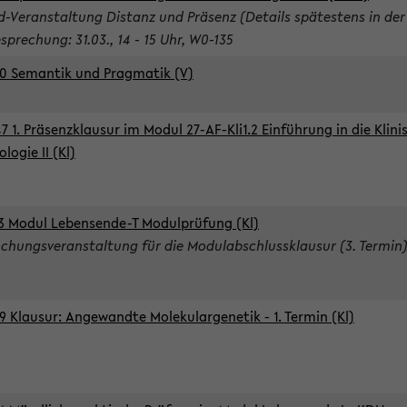
d-Veranstaltung Distanz und Präsenz (Details spätestens in der
sprechung: 31.03., 14 - 15 Uhr, W0-135
0 Semantik und Pragmatik (V)
7 1. Präsenzklausur im Modul 27-AF-Kli1.2 Einführung in die Klini
logie II (Kl)
3 Modul Lebensende-T Modulprüfung (Kl)
chungsveranstaltung für die Modulabschlussklausur (3. Termin
9 Klausur: Angewandte Molekulargenetik - 1. Termin (Kl)