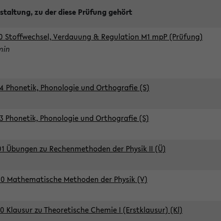
staltung, zu der diese Prüfung gehört
0 Stoffwechsel, Verdauung & Regulation M1 mpP (Prüfung)
min
4 Phonetik, Phonologie und Orthografie (S)
3 Phonetik, Phonologie und Orthografie (S)
1 Übungen zu Rechenmethoden der Physik II (Ü)
0 Mathematische Methoden der Physik (V)
0 Klausur zu Theoretische Chemie I (Erstklausur) (Kl)