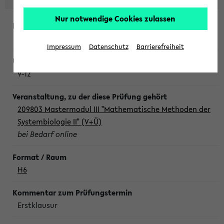
Nur notwendige Cookies zulassen
Freitag, 7. August 2026
Impressum
Datenschutz
Barrierefreiheit
9-12
209803 Mastermodul III "Mathematische Methoden der
Systembiologie II" (V+Ü)
bei Bedarf online
H6
Erstklausur