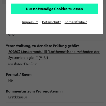
Nur notwendige Cookies zulassen
Freitag, 7. August 2026
Impressum
Datenschutz
Barrierefreiheit
9-12
209803 Mastermodul III "Mathematische Methoden der
Systembiologie II" (V+Ü)
bei Bedarf online
H6
Erstklausur