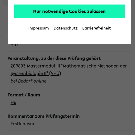
Nur notwendige Cookies zulassen
Freitag, 7. August 2026
Impressum
Datenschutz
Barrierefreiheit
9-12
209803 Mastermodul III "Mathematische Methoden der
Systembiologie II" (V+Ü)
bei Bedarf online
H6
Erstklausur