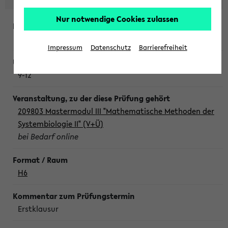
Nur notwendige Cookies zulassen
Freitag, 7. August 2026
Impressum
Datenschutz
Barrierefreiheit
9-12
209803 Mastermodul III "Mathematische Methoden der
Systembiologie II" (V+Ü)
bei Bedarf online
H6
Erstklausur