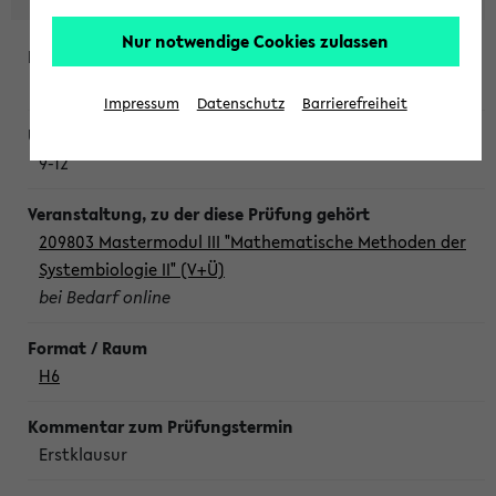
Nur notwendige Cookies zulassen
Freitag, 7. August 2026
Impressum
Datenschutz
Barrierefreiheit
9-12
209803 Mastermodul III "Mathematische Methoden der
Systembiologie II" (V+Ü)
bei Bedarf online
H6
Erstklausur